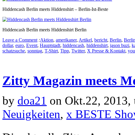
Hiddencash Berlin meets Hiddenshirt – Berlin-Ist-Beste
Hiddencash Berlin meets Hiddenshirt Berlin
Leave a Comment
:
Aktion
,
amerikaner
,
Artikel
,
bericht
,
Berlin
,
Berlin
dollar
,
euro
,
Event
,
Hauptstadt
,
hiddencash
,
hiddenshirt
,
jason buzi
,
k
schatzsuche
,
sonntag
,
T-Shirt
,
Tipp
,
Twitter
,
X Presse & Kontakt
,
you
Zitty Magazin meets M
by
doa21
on Okt.22, 2013,
Neuigkeiten
,
x BESTE Sho