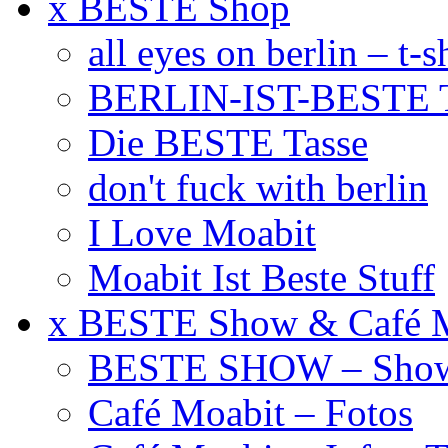
x BESTE Shop
all eyes on berlin – t-s
BERLIN-IST-BESTE T
Die BESTE Tasse
don't fuck with berlin
I Love Moabit
Moabit Ist Beste Stuff
x BESTE Show & Café 
BESTE SHOW – Showt
Café Moabit – Fotos