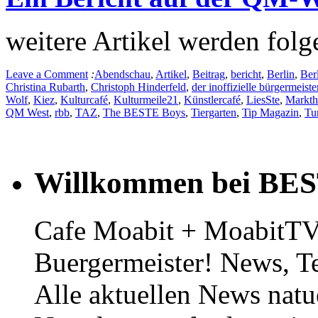
weitere Artikel werden folg
Leave a Comment
:
Abendschau
,
Artikel
,
Beitrag
,
bericht
,
Berlin
,
Ber
Christina Rubarth
,
Christoph Hinderfeld
,
der inoffizielle bürgermeiste
Wolf
,
Kiez
,
Kulturcafé
,
Kulturmeile21
,
Künstlercafé
,
LiesSte
,
Markth
QM West
,
rbb
,
TAZ
,
The BESTE Boys
,
Tiergarten
,
Tip Magazin
,
Tu
Willkommen bei BE
Cafe Moabit + MoabitTV 
Buergermeister! News, T
Alle aktuellen News natu