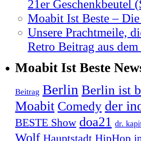
21er Geschenkbeutel (
Moabit Ist Beste – D
Unsere Prachtmeile, d
Retro Beitrag aus dem
Moabit Ist Beste New
Berlin
Berlin ist 
Beitrag
Moabit
der in
Comedy
doa21
BESTE Show
dr. kapi
Wolf
Hauptstadt
HipHop
i