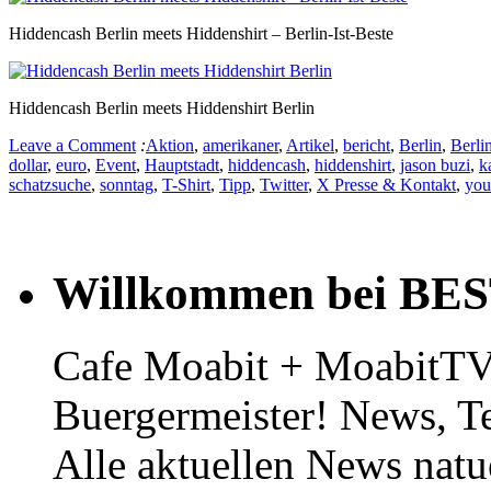
Hiddencash Berlin meets Hiddenshirt – Berlin-Ist-Beste
Hiddencash Berlin meets Hiddenshirt Berlin
Leave a Comment
:
Aktion
,
amerikaner
,
Artikel
,
bericht
,
Berlin
,
Berlin
dollar
,
euro
,
Event
,
Hauptstadt
,
hiddencash
,
hiddenshirt
,
jason buzi
,
k
schatzsuche
,
sonntag
,
T-Shirt
,
Tipp
,
Twitter
,
X Presse & Kontakt
,
you
Willkommen bei BE
Cafe Moabit + MoabitTV 
Buergermeister! News, T
Alle aktuellen News natu