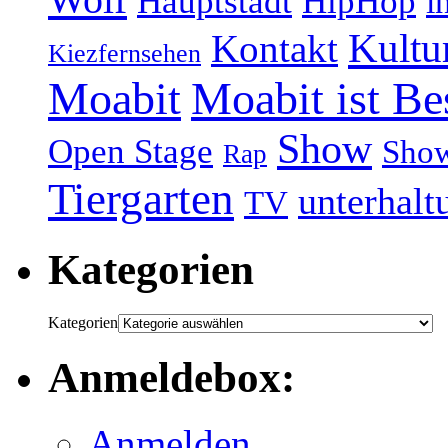
Hauptstadt
HipHop
i
Kultu
Kontakt
Kiezfernsehen
Moabit
Moabit ist Be
Show
Open Stage
Sho
Rap
Tiergarten
unterhalt
TV
Kategorien
Kategorien
Anmeldebox:
Anmelden