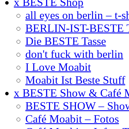
x BESTE Shop
all eyes on berlin – t-s
BERLIN-IST-BESTE T
Die BESTE Tasse
don't fuck with berlin
I Love Moabit
Moabit Ist Beste Stuff
x BESTE Show & Café 
BESTE SHOW – Showt
Café Moabit – Fotos