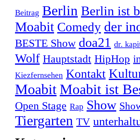
Berlin
Berlin ist 
Beitrag
Moabit
der in
Comedy
doa21
BESTE Show
dr. kapi
Wolf
Hauptstadt
HipHop
i
Kultu
Kontakt
Kiezfernsehen
Moabit
Moabit ist Be
Show
Open Stage
Sho
Rap
Tiergarten
unterhalt
TV