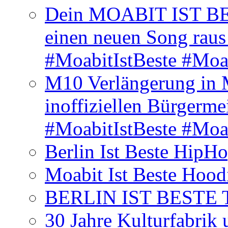
Dein MOABIT IST BES
einen neuen Song rau
#MoabitIstBeste #Moa
M10 Verlängerung in 
inoffiziellen Bürgerme
#MoabitIstBeste #Moa
Berlin Ist Beste HipH
Moabit Ist Beste Hood
BERLIN IST BESTE T-S
30 Jahre Kulturfabrik