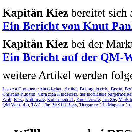
Kapitän Kiez
bereitet sich
Ein Bericht von Knut P
Kapitän Kiez
bei der Mark
Ein Bericht auf der QM
weitere Artikel werden folg
Leave a Comment
:
Abendschau
,
Artikel
,
Beitrag
,
bericht
,
Berlin
,
Ber
Christina Rubarth
,
Christoph Hinderfeld
,
der inoffizielle bürgermeiste
Wolf
,
Kiez
,
Kulturcafé
,
Kulturmeile21
,
Künstlercafé
,
LiesSte
,
Markth
QM West
,
rbb
,
TAZ
,
The BESTE Boys
,
Tiergarten
,
Tip Magazin
,
Tu