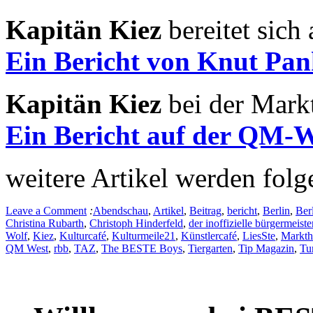
Kapitän Kiez
bereitet sich
Ein Bericht von Knut P
Kapitän Kiez
bei der Mark
Ein Bericht auf der QM
weitere Artikel werden folg
Leave a Comment
:
Abendschau
,
Artikel
,
Beitrag
,
bericht
,
Berlin
,
Ber
Christina Rubarth
,
Christoph Hinderfeld
,
der inoffizielle bürgermeiste
Wolf
,
Kiez
,
Kulturcafé
,
Kulturmeile21
,
Künstlercafé
,
LiesSte
,
Markth
QM West
,
rbb
,
TAZ
,
The BESTE Boys
,
Tiergarten
,
Tip Magazin
,
Tu