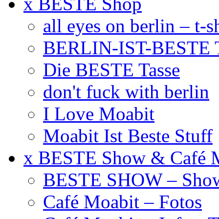
x BESTE Shop
all eyes on berlin – t-s
BERLIN-IST-BESTE T
Die BESTE Tasse
don't fuck with berlin
I Love Moabit
Moabit Ist Beste Stuff
x BESTE Show & Café 
BESTE SHOW – Showt
Café Moabit – Fotos