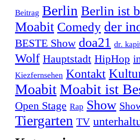
Berlin
Berlin ist 
Beitrag
Moabit
der in
Comedy
doa21
BESTE Show
dr. kapi
Wolf
Hauptstadt
HipHop
i
Kultu
Kontakt
Kiezfernsehen
Moabit
Moabit ist Be
Show
Open Stage
Sho
Rap
Tiergarten
unterhalt
TV