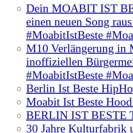
Dein MOABIT IST BES
einen neuen Song rau
#MoabitIstBeste #Moa
M10 Verlängerung in 
inoffiziellen Bürgerme
#MoabitIstBeste #Moa
Berlin Ist Beste HipH
Moabit Ist Beste Hood
BERLIN IST BESTE T-S
30 Jahre Kulturfabrik