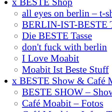
x BESTE Shop
all eyes on berlin – t-s
BERLIN-IST-BESTE T
Die BESTE Tasse
don't fuck with berlin
I Love Moabit
Moabit Ist Beste Stuff
x BESTE Show & Café 
BESTE SHOW – Showt
Café Moabit – Fotos