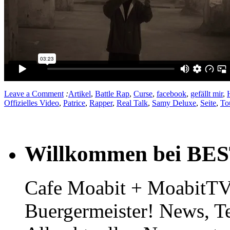
Leave a Comment
:
Artikel
,
Battle Rap
,
Curse
,
facebook
,
gefällt mir
,
Offizielles Video
,
Patrice
,
Rapper
,
Real Talk
,
Samy Deluxe
,
Seite
,
To
Willkommen bei BE
Cafe Moabit + MoabitTV 
Buergermeister! News, T