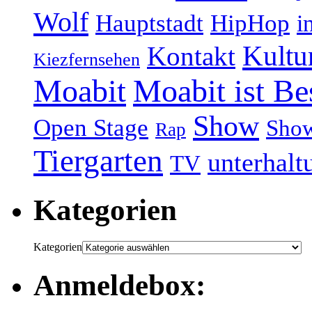
Wolf
Hauptstadt
HipHop
i
Kultu
Kontakt
Kiezfernsehen
Moabit
Moabit ist Be
Show
Open Stage
Sho
Rap
Tiergarten
unterhalt
TV
Kategorien
Kategorien
Anmeldebox: