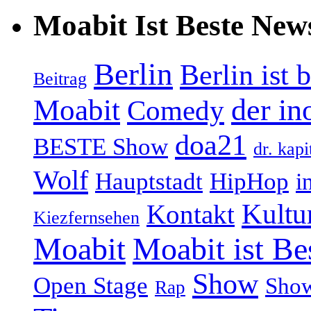
Moabit Ist Beste New
Berlin
Berlin ist 
Beitrag
Moabit
der in
Comedy
doa21
BESTE Show
dr. kapi
Wolf
Hauptstadt
HipHop
i
Kultu
Kontakt
Kiezfernsehen
Moabit
Moabit ist Be
Show
Open Stage
Sho
Rap