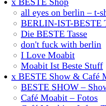
x BESTE Shop
all eyes on berlin – t-s
BERLIN-IST-BESTE T
Die BESTE Tasse
don't fuck with berlin
I Love Moabit
Moabit Ist Beste Stuff
x BESTE Show & Café 
BESTE SHOW – Showt
Café Moabit – Fotos