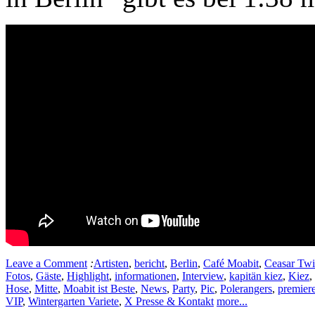
Leave a Comment
:
Artisten
,
bericht
,
Berlin
,
Café Moabit
,
Ceasar Twi
Fotos
,
Gäste
,
Highlight
,
informationen
,
Interview
,
kapitän kiez
,
Kiez
,
Hose
,
Mitte
,
Moabit ist Beste
,
News
,
Party
,
Pic
,
Polerangers
,
premier
VIP
,
Wintergarten Variete
,
X Presse & Kontakt
more...