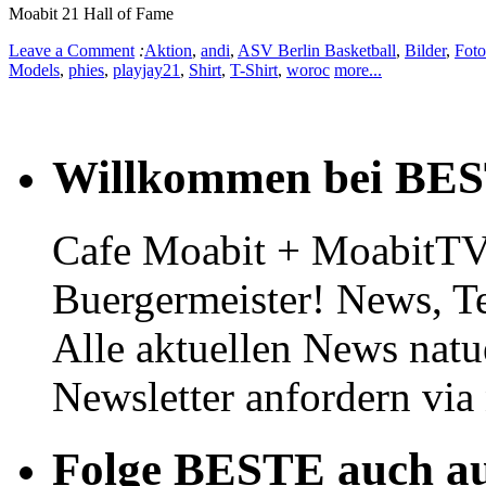
Moabit 21 Hall of Fame
Leave a Comment
:
Aktion
,
andi
,
ASV Berlin Basketball
,
Bilder
,
Foto
Models
,
phies
,
playjay21
,
Shirt
,
T-Shirt
,
woroc
more...
Willkommen bei BE
Cafe Moabit + MoabitTV 
Buergermeister! News, T
Alle aktuellen News natu
Newsletter anfordern vi
Folge BESTE auch au