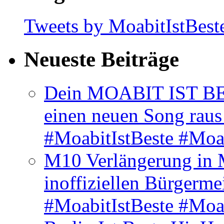
Tweets by MoabitIstBest
Neueste Beiträge
Dein MOABIT IST BES
einen neuen Song rau
#MoabitIstBeste #Moa
M10 Verlängerung in 
inoffiziellen Bürgerme
#MoabitIstBeste #Moa