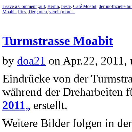
Leave a Comment
:
auf
,
Berlin
,
beste
,
Café Moabit
,
der inoffizielle b
Moabit
,
Pics
,
Tiergarten
,
verein
more...
Turmstrasse Moabit
by
doa21
on Apr.22, 2011,
Eindrücke von der Turmstra
während der Dreharbeiten 
2011
„
erstellt.
Weitere Bilder folgen in de