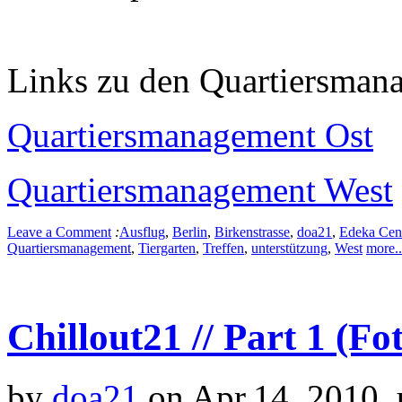
Links zu den Quartiersman
Quartiersmanagement Ost
Quartiersmanagement West
Leave a Comment
:
Ausflug
,
Berlin
,
Birkenstrasse
,
doa21
,
Edeka Cen
Quartiersmanagement
,
Tiergarten
,
Treffen
,
unterstützung
,
West
more..
Chillout21 // Part 1 (Fo
by
doa21
on Apr.14, 2010,