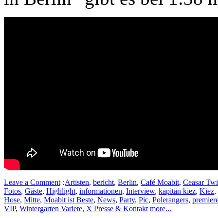
Leave a Comment
:
Artisten
,
bericht
,
Berlin
,
Café Moabit
,
Ceasar Twi
Fotos
,
Gäste
,
Highlight
,
informationen
,
Interview
,
kapitän kiez
,
Kiez
,
Hose
,
Mitte
,
Moabit ist Beste
,
News
,
Party
,
Pic
,
Polerangers
,
premier
VIP
,
Wintergarten Variete
,
X Presse & Kontakt
more...