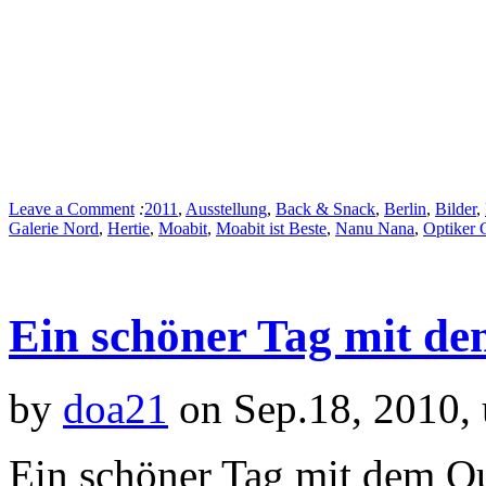
Leave a Comment
:
2011
,
Ausstellung
,
Back & Snack
,
Berlin
,
Bilder
,
Galerie Nord
,
Hertie
,
Moabit
,
Moabit ist Beste
,
Nanu Nana
,
Optiker 
Ein schöner Tag mit d
by
doa21
on Sep.18, 2010,
Ein schöner Tag mit dem Q