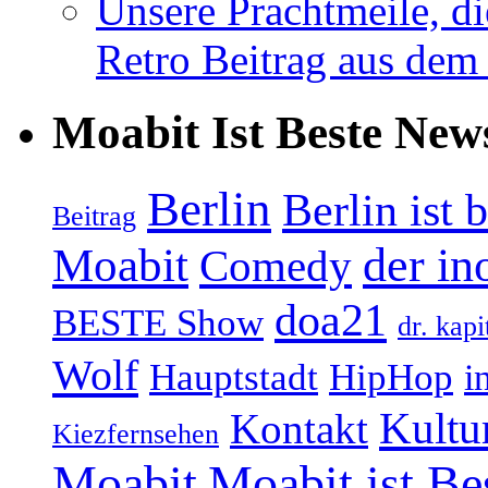
Unsere Prachtmeile, d
Retro Beitrag aus dem
Moabit Ist Beste New
Berlin
Berlin ist 
Beitrag
Moabit
der in
Comedy
doa21
BESTE Show
dr. kapi
Wolf
Hauptstadt
HipHop
i
Kultu
Kontakt
Kiezfernsehen
Moabit
Moabit ist Be