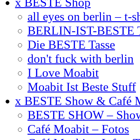
x BESTE Shop
all eyes on berlin – t-s
BERLIN-IST-BESTE T
Die BESTE Tasse
don't fuck with berlin
I Love Moabit
Moabit Ist Beste Stuff
x BESTE Show & Café 
BESTE SHOW – Showt
Café Moabit – Fotos