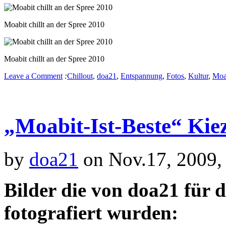
Moabit chillt an der Spree 2010
Moabit chillt an der Spree 2010
Leave a Comment
:
Chillout
,
doa21
,
Entspannung
,
Fotos
,
Kultur
,
Moa
„Moabit-Ist-Beste“ Kie
by
doa21
on Nov.17, 2009,
Bilder die von doa21 für 
fotografiert wurden: