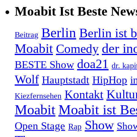
Moabit Ist Beste New
Berlin
Berlin ist 
Beitrag
Moabit
der in
Comedy
doa21
BESTE Show
dr. kapi
Wolf
Hauptstadt
HipHop
i
Kultu
Kontakt
Kiezfernsehen
Moabit
Moabit ist Be
Show
Open Stage
Sho
Rap