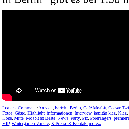
Leave a Comment
:
Artisten
,
bericht
,
Berlin
,
Café Moabit
,
Ceasar Twi
Fotos
,
Gäste
,
Highlight
,
informationen
,
Interview
,
kapitän kiez
,
Kiez
,
Hose
,
Mitte
,
Moabit ist Beste
,
News
,
Party
,
Pic
,
Polerangers
,
premier
VIP
,
Wintergarten Variete
,
X Presse & Kontakt
more...