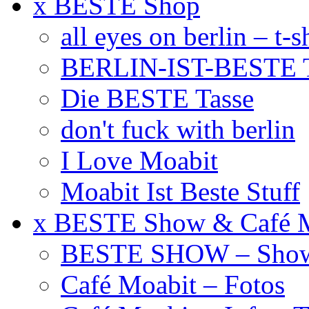
x BESTE Shop
all eyes on berlin – t-s
BERLIN-IST-BESTE T
Die BESTE Tasse
don't fuck with berlin
I Love Moabit
Moabit Ist Beste Stuff
x BESTE Show & Café 
BESTE SHOW – Showt
Café Moabit – Fotos