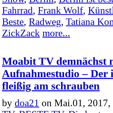
Fahrrad
,
Frank Wolf
,
Künst
Beste
,
Radweg
,
Tatiana Kon
ZickZack
more...
Moabit TV demnächst m
Aufnahmestudio – Der in
fleißig am schrauben
by
doa21
on Mai.01, 2017,