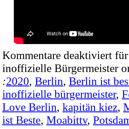
Kommentare deaktiviert
für
inoffizielle Bürgermeister
:
2020
,
Berlin
,
Berlin ist bes
inoffizielle bürgermeister
,
F
Love Berlin
,
kapitän kiez
,
M
ist Beste
,
Moabittv
,
Potsdam