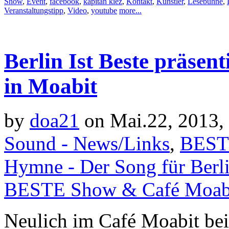
Show
,
Event
,
facebook
,
kapitän kiez
,
Kontakt
,
Künstler
,
Lesebühne
,
Veranstaltungstipp
,
Video
,
youtube
more...
Berlin Ist Beste präsen
in Moabit
by
doa21
on Mai.22, 2013,
Sound - News/Links
,
BEST
Hymne - Der Song für Berl
BESTE Show & Café Moab
Neulich im Café Moabit b