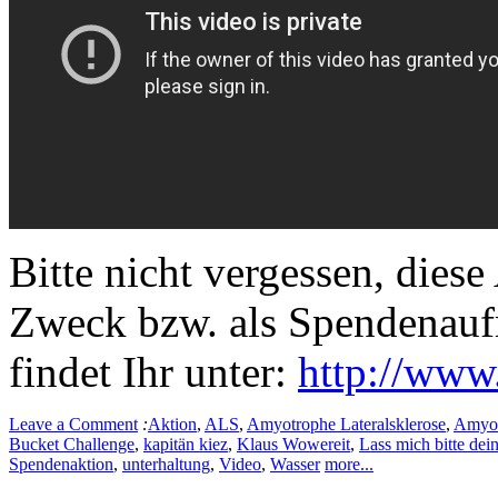
Bitte nicht vergessen, diese
Zweck bzw. als Spendenaufr
findet Ihr unter:
http://www.
Leave a Comment
:
Aktion
,
ALS
,
Amyotrophe Lateralsklerose
,
Amyotr
Bucket Challenge
,
kapitän kiez
,
Klaus Wowereit
,
Lass mich bitte dein
Spendenaktion
,
unterhaltung
,
Video
,
Wasser
more...