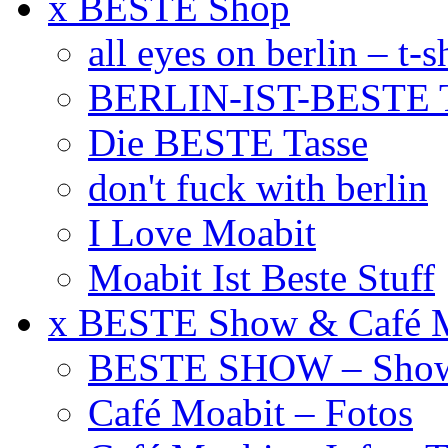
x BESTE Shop
all eyes on berlin – t-s
BERLIN-IST-BESTE T
Die BESTE Tasse
don't fuck with berlin
I Love Moabit
Moabit Ist Beste Stuff
x BESTE Show & Café 
BESTE SHOW – Showt
Café Moabit – Fotos