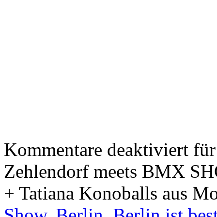
Kommentare deaktiviert
für
Zehlendorf meets BMX SHO
+ Tatiana Konoballs aus Moa
Show
,
Berlin
,
Berlin ist bes