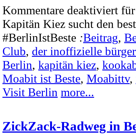
Kommentare deaktiviert
für
Kapitän Kiez sucht den bes
#BerlinIstBeste
:
Beitrag
,
Be
Club
,
der inoffizielle bürge
Berlin
,
kapitän kiez
,
kookab
Moabit ist Beste
,
Moabittv
,
Visit Berlin
more...
ZickZack-Radweg in Be