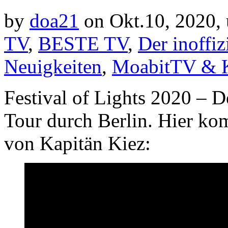
by
doa21
on Okt.10, 2020,
TV
,
BESTE TV
,
Der inoffiz
Neuigkeiten
,
MoabitTV & K
Festival of Lights 2020 – D
Tour durch Berlin. Hier ko
von Kapitän Kiez: