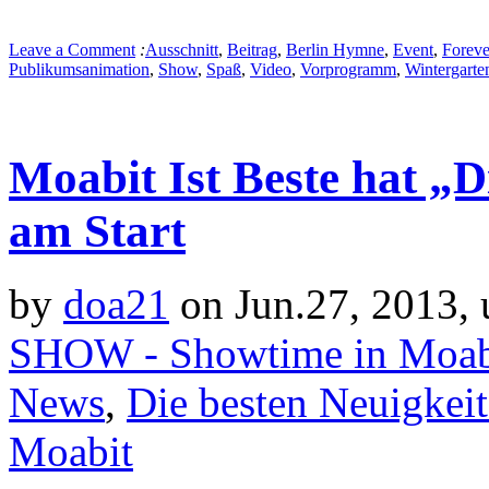
Leave a Comment
:
Ausschnitt
,
Beitrag
,
Berlin Hymne
,
Event
,
Forev
Publikumsanimation
,
Show
,
Spaß
,
Video
,
Vorprogramm
,
Wintergarte
Moabit Ist Beste hat „
am Start
by
doa21
on Jun.27, 2013,
SHOW - Showtime in Moab
News
,
Die besten Neuigkei
Moabit