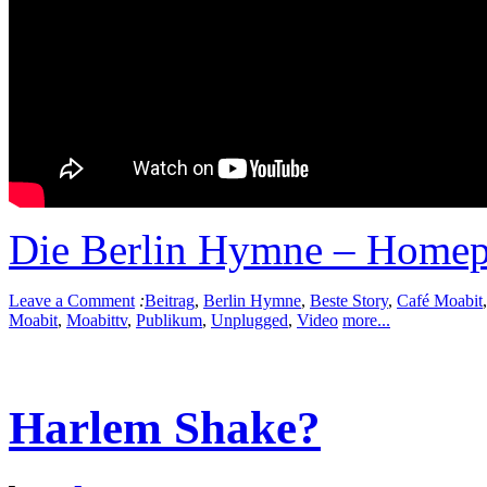
Die Berlin Hymne – Home
Leave a Comment
:
Beitrag
,
Berlin Hymne
,
Beste Story
,
Café Moabit
Moabit
,
Moabittv
,
Publikum
,
Unplugged
,
Video
more...
Harlem Shake?