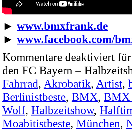
►
www.bmxfrank.de
►
www.facebook.com/bm
Kommentare deaktiviert
für
den FC Bayern – Halbzeits
Fahrrad
,
Akrobatik
,
Artist
,
Berlinistbeste
,
BMX
,
BMX 
Wolf
,
Halbzeitshow
,
Halfti
Moabitistbeste
,
München
,