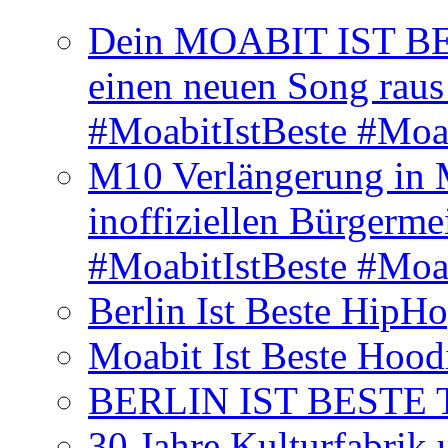
Dein MOABIT IST BES
einen neuen Song rau
#MoabitIstBeste #Moa
M10 Verlängerung in 
inoffiziellen Bürgerme
#MoabitIstBeste #Moa
Berlin Ist Beste HipH
Moabit Ist Beste Hood
BERLIN IST BESTE T-S
30 Jahre Kulturfabrik