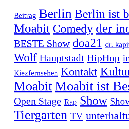
Berlin
Berlin ist 
Beitrag
Moabit
der in
Comedy
doa21
BESTE Show
dr. kapi
Wolf
Hauptstadt
HipHop
i
Kultu
Kontakt
Kiezfernsehen
Moabit
Moabit ist Be
Show
Open Stage
Sho
Rap
Tiergarten
unterhalt
TV