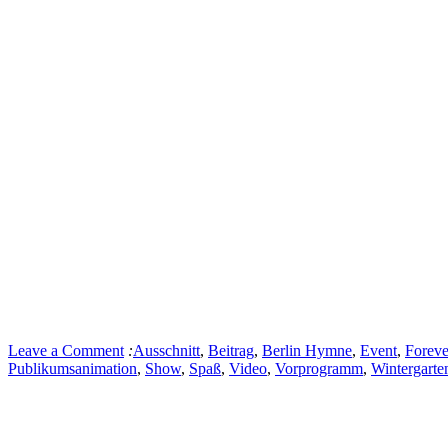
Leave a Comment
:
Ausschnitt
,
Beitrag
,
Berlin Hymne
,
Event
,
Forev
Publikumsanimation
,
Show
,
Spaß
,
Video
,
Vorprogramm
,
Wintergarte