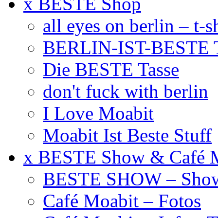
x BESTE Shop
all eyes on berlin – t-s
BERLIN-IST-BESTE T
Die BESTE Tasse
don't fuck with berlin
I Love Moabit
Moabit Ist Beste Stuff
x BESTE Show & Café 
BESTE SHOW – Showt
Café Moabit – Fotos