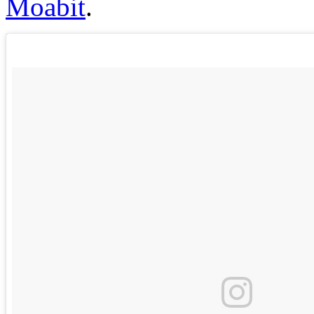
Moabit
.