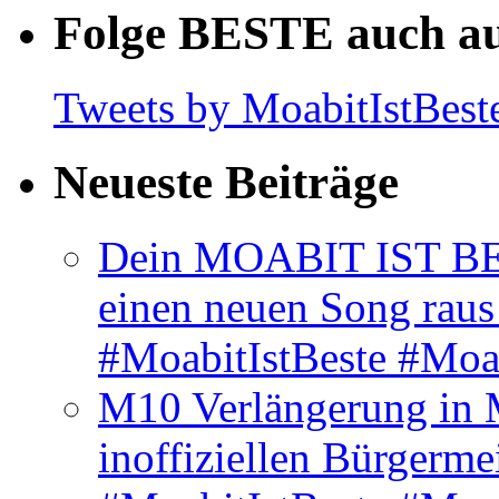
Folge BESTE auch au
Tweets by MoabitIstBest
Neueste Beiträge
Dein MOABIT IST BES
einen neuen Song rau
#MoabitIstBeste #Moa
M10 Verlängerung in 
inoffiziellen Bürgerme