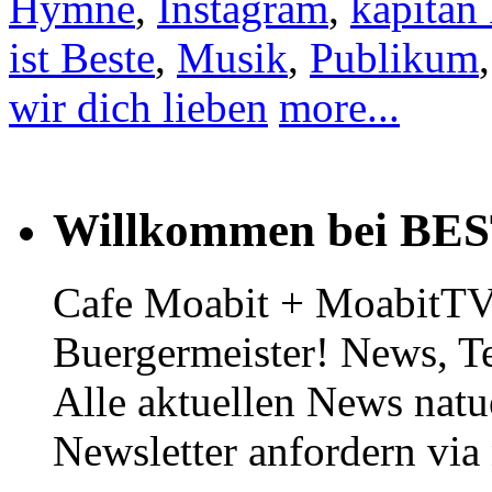
Hymne
,
Instagram
,
kapitän 
ist Beste
,
Musik
,
Publikum
wir dich lieben
more...
Willkommen bei BE
Cafe Moabit + MoabitTV 
Buergermeister! News, T
Alle aktuellen News natu
Newsletter anfordern vi