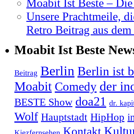
Moabit Ist Beste – D
Unsere Prachtmeile, d
Retro Beitrag aus dem
Moabit Ist Beste New
Berlin
Berlin ist 
Beitrag
Moabit
der in
Comedy
doa21
BESTE Show
dr. kapi
Wolf
Hauptstadt
HipHop
i
Kultu
Kontakt
Kiezfernsehen