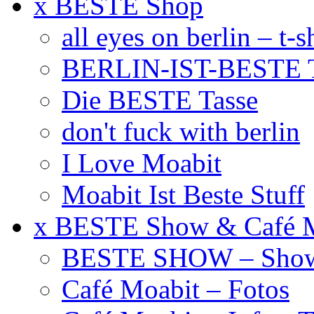
x BESTE Shop
all eyes on berlin – t-s
BERLIN-IST-BESTE T
Die BESTE Tasse
don't fuck with berlin
I Love Moabit
Moabit Ist Beste Stuff
x BESTE Show & Café 
BESTE SHOW – Showt
Café Moabit – Fotos