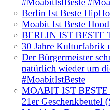
#MoabitIstBeste #Moa
Berlin Ist Beste HipH
Moabit Ist Beste Hood
BERLIN IST BESTE T-S
30 Jahre Kulturfabrik
Der Bürgermeister schr
natürlich wieder um d
#MoabitIstBeste
MOABIT IST BESTE T
21er Geschenkbeutel (