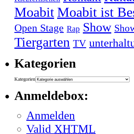
Moabit
Moabit ist Be
Show
Open Stage
Sho
Rap
Tiergarten
unterhalt
TV
Kategorien
Kategorien
Anmeldebox:
Anmelden
Valid
XHTML