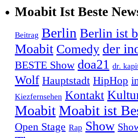
Moabit Ist Beste New
Berlin
Berlin ist 
Beitrag
Moabit
der in
Comedy
doa21
BESTE Show
dr. kapi
Wolf
Hauptstadt
HipHop
i
Kultu
Kontakt
Kiezfernsehen
Moabit
Moabit ist Be
Show
Open Stage
Sho
Rap