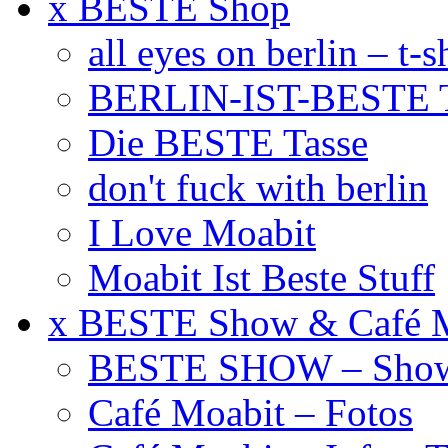
x BESTE Shop
all eyes on berlin – t-s
BERLIN-IST-BESTE T
Die BESTE Tasse
don't fuck with berlin
I Love Moabit
Moabit Ist Beste Stuff
x BESTE Show & Café 
BESTE SHOW – Showt
Café Moabit – Fotos