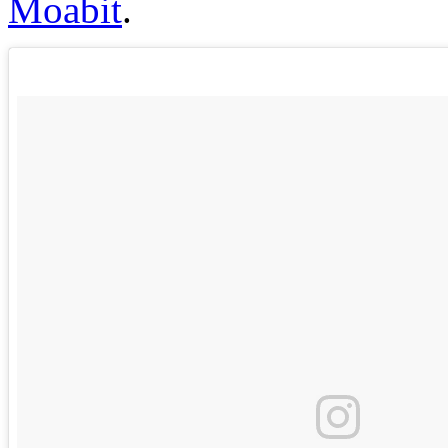
Moabit
.