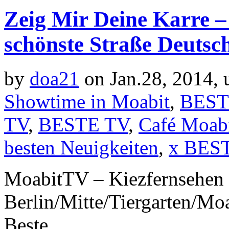
Zeig Mir Deine Karre –
schönste Straße Deuts
by
doa21
on Jan.28, 2014,
Showtime in Moabit
,
BESTE
TV
,
BESTE TV
,
Café Moabi
besten Neuigkeiten
,
x BEST
MoabitTV – Kiezfernsehen 
Berlin/Mitte/Tiergarten/Moa
Beste