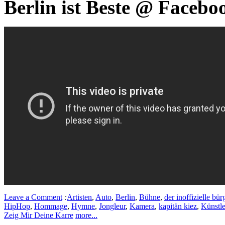
Berlin ist Beste @ Facebo
Leave a Comment
:
Artisten
,
Auto
,
Berlin
,
Bühne
,
der inoffizielle bür
HipHop
,
Hommage
,
Hymne
,
Jongleur
,
Kamera
,
kapitän kiez
,
Künstle
Zeig Mir Deine Karre
more...