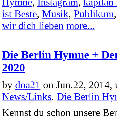
Hymne
,
Instagram
,
kapitän 
ist Beste
,
Musik
,
Publikum
wir dich lieben
more...
Die Berlin Hymne + Der 
2020
by
doa21
on Jun.22, 2014,
News/Links
,
Die Berlin Hy
Kennst du schon unsere Be