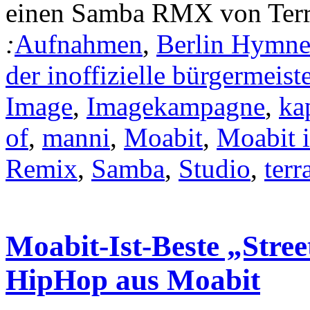
einen Samba RMX von Terr
:
Aufnahmen
,
Berlin Hymn
der inoffizielle bürgermeiste
Image
,
Imagekampagne
,
ka
of
,
manni
,
Moabit
,
Moabit i
Remix
,
Samba
,
Studio
,
terr
Moabit-Ist-Beste „Stree
HipHop aus Moabit