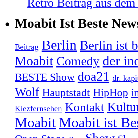
Retro Beitrag aus dem
Moabit Ist Beste New
Berlin
Berlin ist 
Beitrag
Moabit
der in
Comedy
doa21
BESTE Show
dr. kapi
Wolf
Hauptstadt
HipHop
i
Kultu
Kontakt
Kiezfernsehen
Moabit
Moabit ist Be
Show