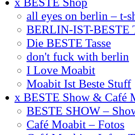
x BESTE Shop
all eyes on berlin – t-s
BERLIN-IST-BESTE T
Die BESTE Tasse
don't fuck with berlin
I Love Moabit
Moabit Ist Beste Stuff
x BESTE Show & Café 
BESTE SHOW – Showt
Café Moabit – Fotos