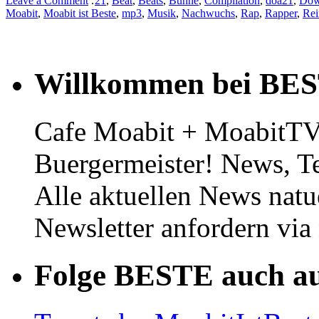
Leave a Comment
:
21
,
Beat
,
Beats
,
Bühne
,
Compilation
,
doa21
,
Dow
Moabit
,
Moabit ist Beste
,
mp3
,
Musik
,
Nachwuchs
,
Rap
,
Rapper
,
Re
Willkommen bei BE
Cafe Moabit + MoabitTV 
Buergermeister! News, T
Alle aktuellen News natu
Newsletter anfordern vi
Folge BESTE auch au