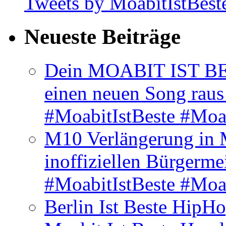
Tweets by MoabitIstBest
Neueste Beiträge
Dein MOABIT IST BES
einen neuen Song rau
#MoabitIstBeste #Moa
M10 Verlängerung in 
inoffiziellen Bürgerme
#MoabitIstBeste #Moa
Berlin Ist Beste HipH