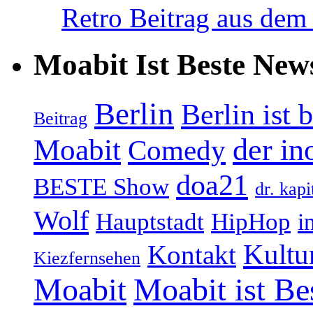
Retro Beitrag aus dem
Moabit Ist Beste New
Berlin
Berlin ist 
Beitrag
Moabit
der in
Comedy
doa21
BESTE Show
dr. kapi
Wolf
Hauptstadt
HipHop
i
Kultu
Kontakt
Kiezfernsehen
Moabit
Moabit ist Be