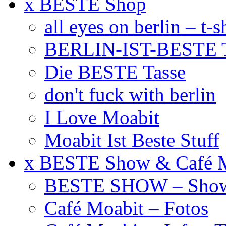
x BESTE Shop
all eyes on berlin – t-s
BERLIN-IST-BESTE T
Die BESTE Tasse
don't fuck with berlin
I Love Moabit
Moabit Ist Beste Stuff
x BESTE Show & Café 
BESTE SHOW – Showt
Café Moabit – Fotos