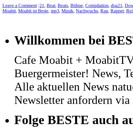
Leave a Comment
:
21
,
Beat
,
Beats
,
Bühne
,
Compilation
,
doa21
,
Dow
Moabit
,
Moabit ist Beste
,
mp3
,
Musik
,
Nachwuchs
,
Rap
,
Rapper
,
Re
Willkommen bei BE
Cafe Moabit + MoabitTV 
Buergermeister! News, T
Alle aktuellen News natu
Newsletter anfordern vi
Folge BESTE auch au