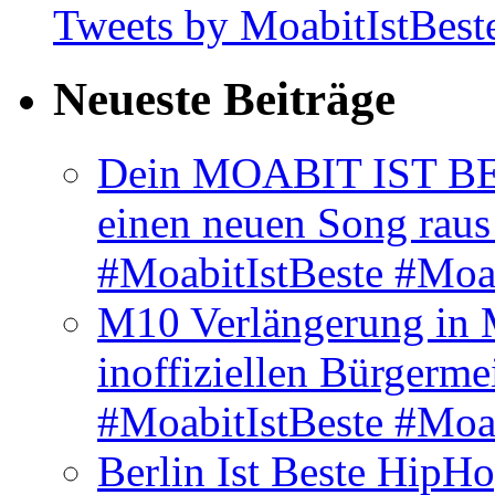
Tweets by MoabitIstBest
Neueste Beiträge
Dein MOABIT IST BES
einen neuen Song rau
#MoabitIstBeste #Moa
M10 Verlängerung in 
inoffiziellen Bürgerme
#MoabitIstBeste #Moa
Berlin Ist Beste HipH