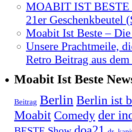
MOABIT IST BESTE T
21er Geschenkbeutel (
Moabit Ist Beste – D
Unsere Prachtmeile, d
Retro Beitrag aus dem
Moabit Ist Beste New
Berlin
Berlin ist 
Beitrag
Moabit
der in
Comedy
doa21
BESTE Show
dr. kapi