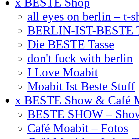
x BESTE Shop
all eyes on berlin – t-s
BERLIN-IST-BESTE T
Die BESTE Tasse
don't fuck with berlin
I Love Moabit
Moabit Ist Beste Stuff
x BESTE Show & Café 
BESTE SHOW – Showt
Café Moabit – Fotos