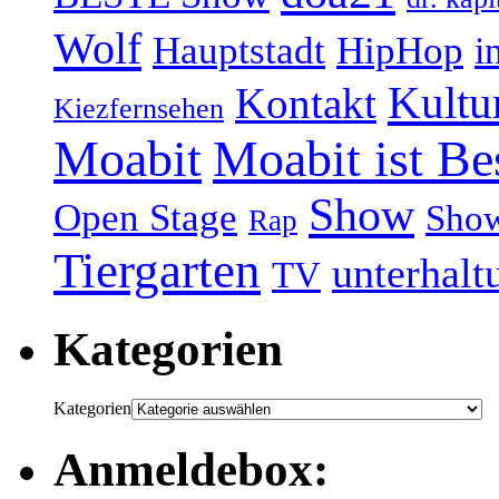
Wolf
Hauptstadt
HipHop
i
Kultu
Kontakt
Kiezfernsehen
Moabit
Moabit ist Be
Show
Open Stage
Sho
Rap
Tiergarten
unterhalt
TV
Kategorien
Kategorien
Anmeldebox: