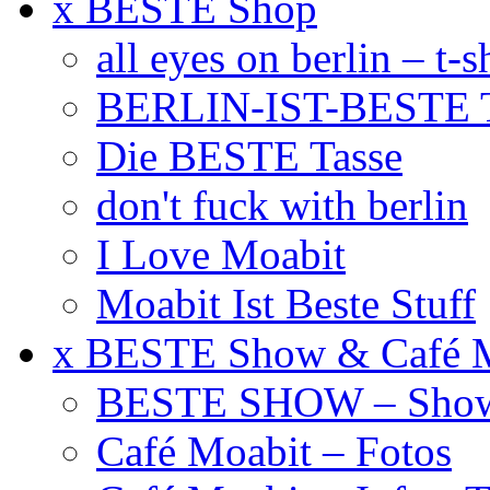
x BESTE Shop
all eyes on berlin – t-s
BERLIN-IST-BESTE T
Die BESTE Tasse
don't fuck with berlin
I Love Moabit
Moabit Ist Beste Stuff
x BESTE Show & Café 
BESTE SHOW – Showt
Café Moabit – Fotos