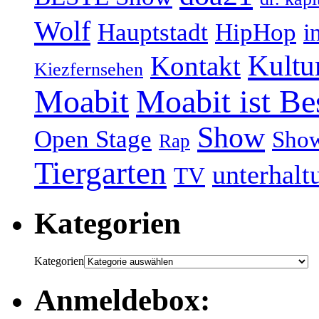
Wolf
Hauptstadt
HipHop
i
Kultu
Kontakt
Kiezfernsehen
Moabit
Moabit ist Be
Show
Open Stage
Sho
Rap
Tiergarten
unterhalt
TV
Kategorien
Kategorien
Anmeldebox: