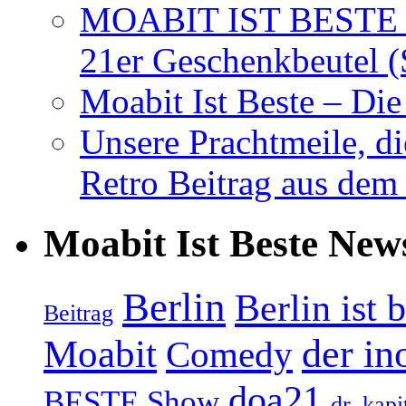
MOABIT IST BESTE T
21er Geschenkbeutel (
Moabit Ist Beste – D
Unsere Prachtmeile, d
Retro Beitrag aus dem
Moabit Ist Beste New
Berlin
Berlin ist 
Beitrag
Moabit
der in
Comedy
doa21
BESTE Show
dr. kapi