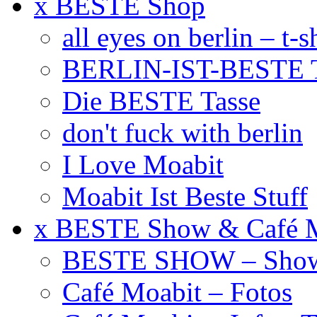
x BESTE Shop
all eyes on berlin – t-s
BERLIN-IST-BESTE T
Die BESTE Tasse
don't fuck with berlin
I Love Moabit
Moabit Ist Beste Stuff
x BESTE Show & Café 
BESTE SHOW – Showt
Café Moabit – Fotos