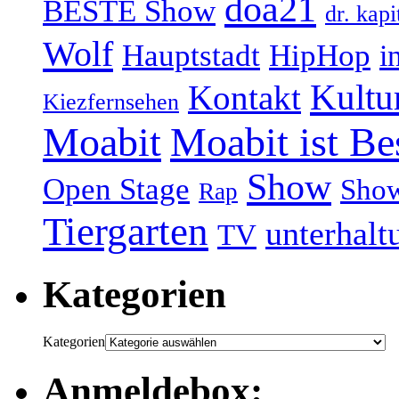
doa21
BESTE Show
dr. kapi
Wolf
Hauptstadt
HipHop
i
Kultu
Kontakt
Kiezfernsehen
Moabit
Moabit ist Be
Show
Open Stage
Sho
Rap
Tiergarten
unterhalt
TV
Kategorien
Kategorien
Anmeldebox: