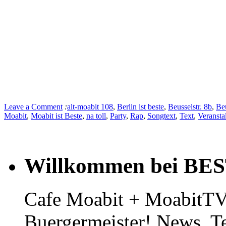
Leave a Comment
:
alt-moabit 108
,
Berlin ist beste
,
Beusselstr. 8b
,
Be
Moabit
,
Moabit ist Beste
,
na toll
,
Party
,
Rap
,
Songtext
,
Text
,
Veransta
Willkommen bei BE
Cafe Moabit + MoabitTV 
Buergermeister! News, T