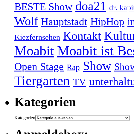
doa21
BESTE Show
dr. kapi
Wolf
Hauptstadt
HipHop
i
Kultu
Kontakt
Kiezfernsehen
Moabit
Moabit ist Be
Show
Open Stage
Sho
Rap
Tiergarten
unterhalt
TV
Kategorien
Kategorien