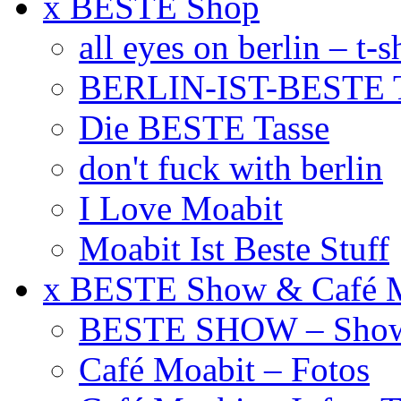
x BESTE Shop
all eyes on berlin – t-s
BERLIN-IST-BESTE T
Die BESTE Tasse
don't fuck with berlin
I Love Moabit
Moabit Ist Beste Stuff
x BESTE Show & Café 
BESTE SHOW – Showt
Café Moabit – Fotos