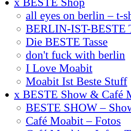
x BESTE Shop
all eyes on berlin – t-s
BERLIN-IST-BESTE T
Die BESTE Tasse
don't fuck with berlin
I Love Moabit
Moabit Ist Beste Stuff
x BESTE Show & Café 
BESTE SHOW – Showt
Café Moabit – Fotos