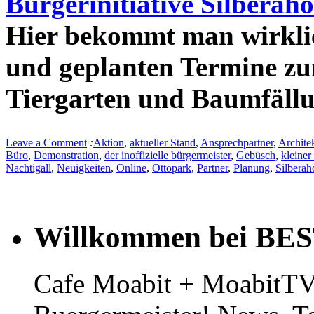
Bürgerinitiative Silberah
Hier bekommt man wirklic
und geplanten Termine zu
Tiergarten und Baumfällu
Leave a Comment
:
Aktion
,
aktueller Stand
,
Ansprechpartner
,
Archite
Büro
,
Demonstration
,
der inoffizielle bürgermeister
,
Gebüsch
,
kleiner
Nachtigall
,
Neuigkeiten
,
Online
,
Ottopark
,
Partner
,
Planung
,
Silberah
Willkommen bei BE
Cafe Moabit + MoabitTV 