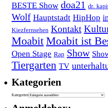
doa21
BESTE Show
dr. kapi
Wolf
Hauptstadt
HipHop
i
Kultu
Kontakt
Kiezfernsehen
Moabit
Moabit ist Be
Show
Open Stage
Sho
Rap
Tiergarten
unterhalt
TV
Kategorien
Kategorien