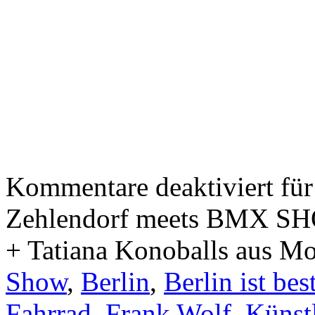
Kommentare deaktiviert
für
Zehlendorf meets BMX SHO
+ Tatiana Konoballs aus Moa
Show
,
Berlin
,
Berlin ist bes
Fahrrad
,
Frank Wolf
,
Künst