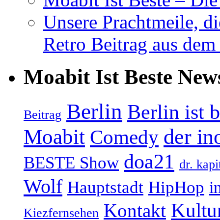
Unsere Prachtmeile, d
Retro Beitrag aus dem
Moabit Ist Beste New
Berlin
Berlin ist 
Beitrag
Moabit
der in
Comedy
doa21
BESTE Show
dr. kapi
Wolf
Hauptstadt
HipHop
i
Kultu
Kontakt
Kiezfernsehen