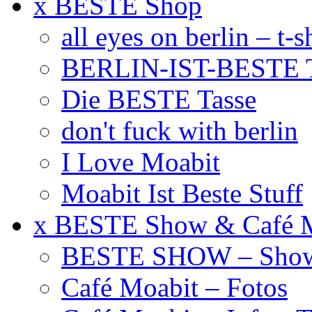
x BESTE Shop
all eyes on berlin – t-s
BERLIN-IST-BESTE T
Die BESTE Tasse
don't fuck with berlin
I Love Moabit
Moabit Ist Beste Stuff
x BESTE Show & Café 
BESTE SHOW – Showt
Café Moabit – Fotos