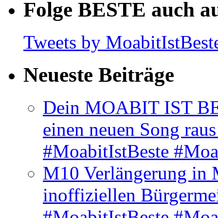
Folge BESTE auch au
Tweets by MoabitIstBest
Neueste Beiträge
Dein MOABIT IST BES
einen neuen Song rau
#MoabitIstBeste #Moa
M10 Verlängerung in 
inoffiziellen Bürgerme
#MoabitIstBeste #Moa