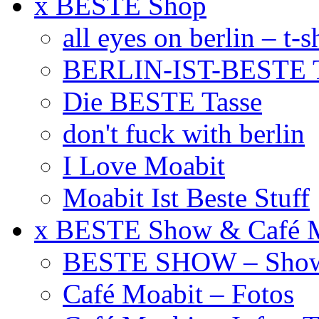
x BESTE Shop
all eyes on berlin – t-s
BERLIN-IST-BESTE T
Die BESTE Tasse
don't fuck with berlin
I Love Moabit
Moabit Ist Beste Stuff
x BESTE Show & Café 
BESTE SHOW – Showt
Café Moabit – Fotos