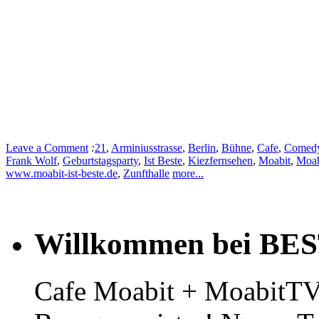
Leave a Comment
:
21
,
Arminiusstrasse
,
Berlin
,
Bühne
,
Cafe
,
Comed
Frank Wolf
,
Geburtstagsparty
,
Ist Beste
,
Kiezfernsehen
,
Moabit
,
Moab
www.moabit-ist-beste.de
,
Zunfthalle
more...
Willkommen bei BE
Cafe Moabit + MoabitTV 