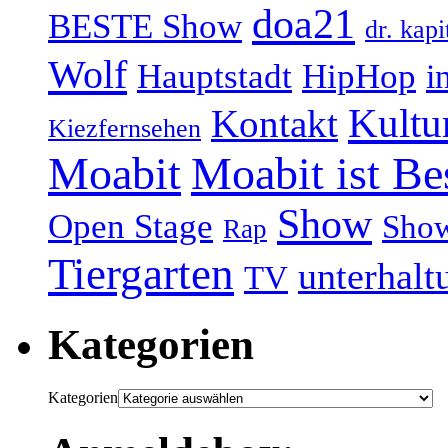
doa21
BESTE Show
dr. kapi
Wolf
Hauptstadt
HipHop
i
Kultu
Kontakt
Kiezfernsehen
Moabit
Moabit ist Be
Show
Open Stage
Sho
Rap
Tiergarten
unterhalt
TV
Kategorien
Kategorien