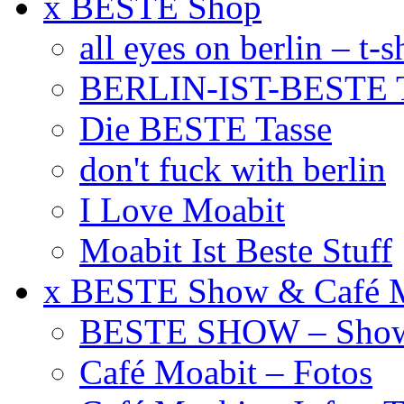
x BESTE Shop
all eyes on berlin – t-s
BERLIN-IST-BESTE T
Die BESTE Tasse
don't fuck with berlin
I Love Moabit
Moabit Ist Beste Stuff
x BESTE Show & Café 
BESTE SHOW – Showt
Café Moabit – Fotos