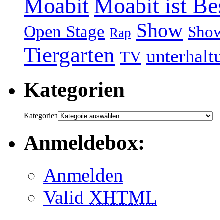
Moabit
Moabit ist Be
Show
Open Stage
Sho
Rap
Tiergarten
unterhalt
TV
Kategorien
Kategorien
Anmeldebox:
Anmelden
Valid
XHTML