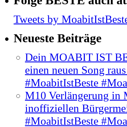
Folge BESTE auch au
Tweets by MoabitIstBest
Neueste Beiträge
Dein MOABIT IST BES
einen neuen Song rau
#MoabitIstBeste #Moa
M10 Verlängerung in 
inoffiziellen Bürgerme
#MoabitIstBeste #Moa