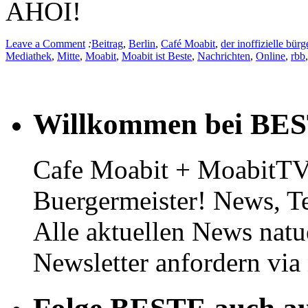
AHOI!
Leave a Comment
:
Beitrag
,
Berlin
,
Café Moabit
,
der inoffizielle bürg
Mediathek
,
Mitte
,
Moabit
,
Moabit ist Beste
,
Nachrichten
,
Online
,
rbb
Willkommen bei BE
Cafe Moabit + MoabitTV 
Buergermeister! News, T
Alle aktuellen News natu
Newsletter anfordern vi