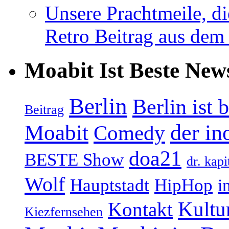
Unsere Prachtmeile, d
Retro Beitrag aus dem
Moabit Ist Beste New
Berlin
Berlin ist 
Beitrag
Moabit
der in
Comedy
doa21
BESTE Show
dr. kapi
Wolf
Hauptstadt
HipHop
i
Kultu
Kontakt
Kiezfernsehen