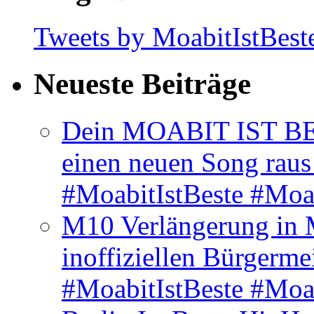
Tweets by MoabitIstBest
Neueste Beiträge
Dein MOABIT IST BES
einen neuen Song rau
#MoabitIstBeste #Moa
M10 Verlängerung in 
inoffiziellen Bürgerme
#MoabitIstBeste #Moa