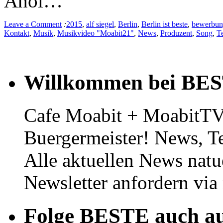
Ahoi…
Leave a Comment
:
2015
,
alf siegel
,
Berlin
,
Berlin ist beste
,
bewerbu
Kontakt
,
Musik
,
Musikvideo "Moabit21"
,
News
,
Produzent
,
Song
,
T
Willkommen bei BE
Cafe Moabit + MoabitTV 
Buergermeister! News, T
Alle aktuellen News natu
Newsletter anfordern vi
Folge BESTE auch au