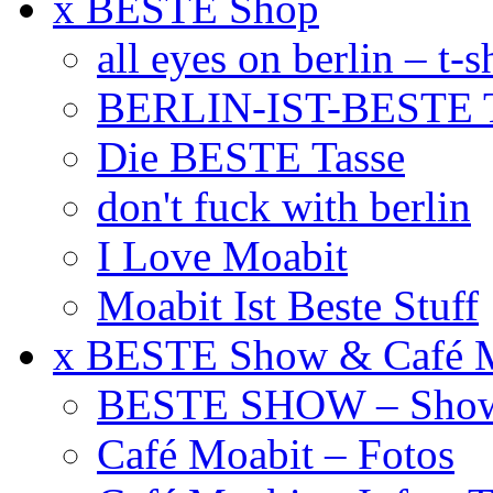
x BESTE Shop
all eyes on berlin – t-s
BERLIN-IST-BESTE T
Die BESTE Tasse
don't fuck with berlin
I Love Moabit
Moabit Ist Beste Stuff
x BESTE Show & Café 
BESTE SHOW – Showt
Café Moabit – Fotos