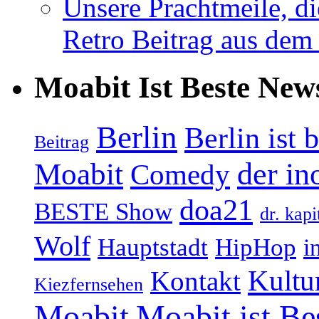
Unsere Prachtmeile, d
Retro Beitrag aus dem
Moabit Ist Beste New
Berlin
Berlin ist 
Beitrag
Moabit
der in
Comedy
doa21
BESTE Show
dr. kapi
Wolf
Hauptstadt
HipHop
i
Kultu
Kontakt
Kiezfernsehen
Moabit
Moabit ist Be