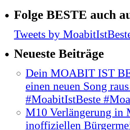
Folge BESTE auch au
Tweets by MoabitIstBest
Neueste Beiträge
Dein MOABIT IST BES
einen neuen Song rau
#MoabitIstBeste #Moa
M10 Verlängerung in 
inoffiziellen Bürgerme