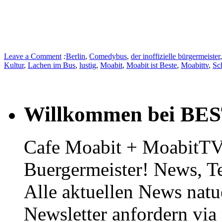
Leave a Comment
:
Berlin
,
Comedybus
,
der inoffizielle bürgermeister
Kultur
,
Lachen im Bus
,
lustig
,
Moabit
,
Moabit ist Beste
,
Moabittv
,
Sc
Willkommen bei BE
Cafe Moabit + MoabitTV 
Buergermeister! News, T
Alle aktuellen News natu
Newsletter anfordern vi