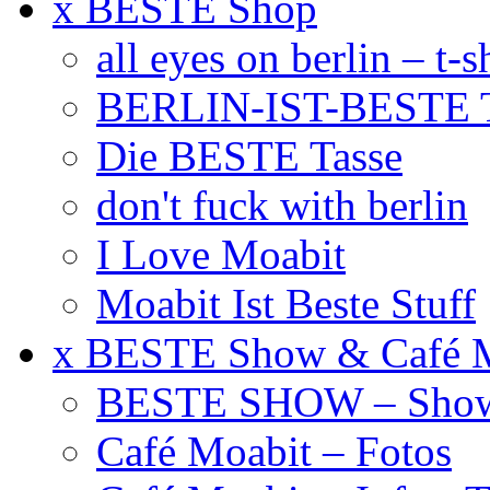
x BESTE Shop
all eyes on berlin – t-s
BERLIN-IST-BESTE T
Die BESTE Tasse
don't fuck with berlin
I Love Moabit
Moabit Ist Beste Stuff
x BESTE Show & Café 
BESTE SHOW – Showt
Café Moabit – Fotos