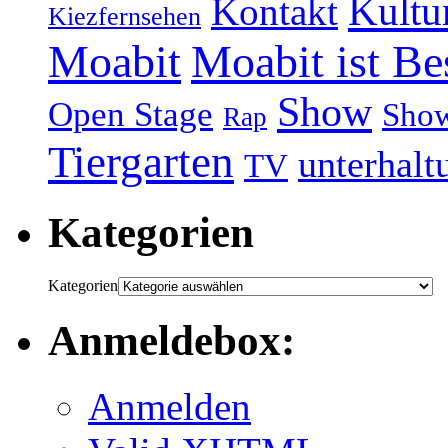
Kultu
Kontakt
Kiezfernsehen
Moabit
Moabit ist Be
Show
Open Stage
Sho
Rap
Tiergarten
unterhalt
TV
Kategorien
Kategorien
Anmeldebox:
Anmelden