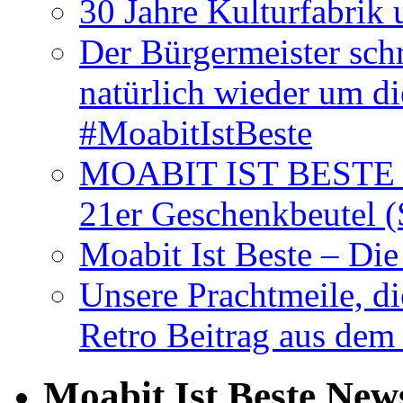
30 Jahre Kulturfabrik
Der Bürgermeister schr
natürlich wieder um d
#MoabitIstBeste
MOABIT IST BESTE T
21er Geschenkbeutel (
Moabit Ist Beste – D
Unsere Prachtmeile, d
Retro Beitrag aus dem
Moabit Ist Beste New