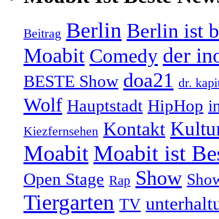
Berlin
Berlin ist 
Beitrag
Moabit
der in
Comedy
doa21
BESTE Show
dr. kapi
Wolf
Hauptstadt
HipHop
i
Kultu
Kontakt
Kiezfernsehen
Moabit
Moabit ist Be
Show
Open Stage
Sho
Rap
Tiergarten
unterhalt
TV