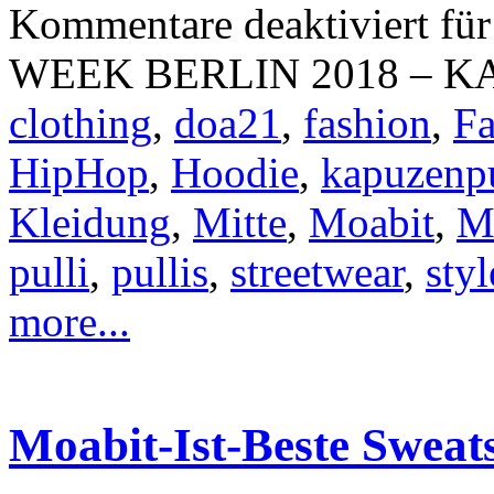
Kommentare deaktiviert
fü
WEEK BERLIN 2018 – KA
clothing
,
doa21
,
fashion
,
Fa
HipHop
,
Hoodie
,
kapuzenpu
Kleidung
,
Mitte
,
Moabit
,
Mo
pulli
,
pullis
,
streetwear
,
styl
more...
Moabit-Ist-Beste Sweats