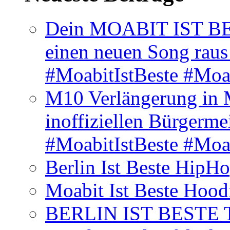
Dein MOABIT IST BES
einen neuen Song rau
#MoabitIstBeste #Moa
M10 Verlängerung in 
inoffiziellen Bürgerme
#MoabitIstBeste #Moa
Berlin Ist Beste HipH
Moabit Ist Beste Hood
BERLIN IST BESTE T-S