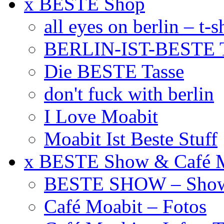
x BESTE Shop
all eyes on berlin – t-s
BERLIN-IST-BESTE T
Die BESTE Tasse
don't fuck with berlin
I Love Moabit
Moabit Ist Beste Stuff
x BESTE Show & Café 
BESTE SHOW – Showt
Café Moabit – Fotos