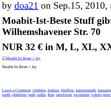
by
doa21
on Sep.15, 2010,
Moabit-Ist-Beste Stuff gib
Wilhemshavener Str. 70
NUR 32 € in M, L, XL, X
Moabit Ist Beste // Jay
Leave a Comment
:
clothing
,
fashion
,
HipHop
,
kapuzenpulli
,
kapuzen
outfit
,
plattform
,
pulli
,
pullis
,
Rap
,
streetwear
,
sweatshirt
,
t-shirts
more.