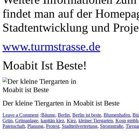
findet man auf der Homepa
Stadtentwicklung und Pro
www.turmstrasse.de
Moabit Ist Beste!
Der kleine Tiergarten in Moabit ist Beste
Leave a Comment
:
Bäume
,
Berlin
,
Berlin ist beste
,
Blumenhafen
,
Bür
Grün
,
Grünanlage
,
kapitän kiez
,
Kiez
,
kleiner Tiergarten
,
Kosp gmbh
Patenschaft
,
Planung
,
Protest
,
Stadtteilvertretung
,
Stromstraße
,
Tierga