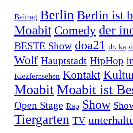
Berlin
Berlin ist 
Beitrag
Moabit
der in
Comedy
doa21
BESTE Show
dr. kapi
Wolf
Hauptstadt
HipHop
i
Kultu
Kontakt
Kiezfernsehen
Moabit
Moabit ist Be
Show
Open Stage
Sho
Rap
Tiergarten
unterhalt
TV