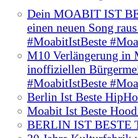
Dein MOABIT IST BES
einen neuen Song rau
#MoabitIstBeste #Moa
M10 Verlängerung in 
inoffiziellen Bürgerme
#MoabitIstBeste #Moa
Berlin Ist Beste HipH
Moabit Ist Beste Hood
BERLIN IST BESTE T-S