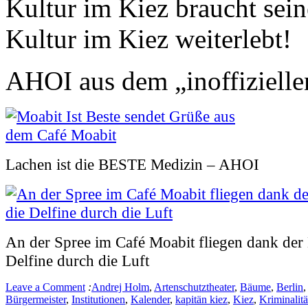
Kultur im Kiez braucht sein
Kultur im Kiez weiterlebt!
AHOI aus dem „inoffiziell
Lachen ist die BESTE Medizin – AHOI
An der Spree im Café Moabit fliegen dank der
Delfine durch die Luft
Leave a Comment
:
Andrej Holm
,
Artenschutztheater
,
Bäume
,
Berlin
Bürgermeister
,
Institutionen
,
Kalender
,
kapitän kiez
,
Kiez
,
Kriminalitä