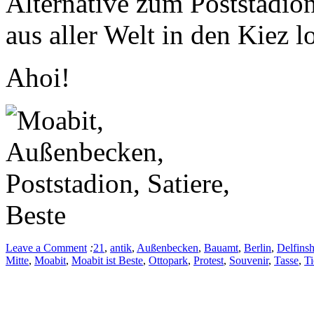
Alternative zum Poststadio
aus aller Welt in den Kiez l
Ahoi!
Leave a Comment
:
21
,
antik
,
Außenbecken
,
Bauamt
,
Berlin
,
Delfins
Mitte
,
Moabit
,
Moabit ist Beste
,
Ottopark
,
Protest
,
Souvenir
,
Tasse
,
Ti