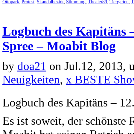
Ottopark
,
Protest
,
Skandalbezirk
,
Stimmung
,
Theater89
,
Tiergarten
,
T
Logbuch des Kapitäns –
Spree – Moabit Blog
by
doa21
on Jul.12, 2013, 
Neuigkeiten
,
x BESTE Sho
Logbuch des Kapitäns – 12.
Es ist soweit, der schönste