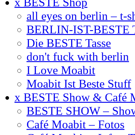
x BESTE Shop
all eyes on berlin – t-s
BERLIN-IST-BESTE T
Die BESTE Tasse
don't fuck with berlin
I Love Moabit
Moabit Ist Beste Stuff
x BESTE Show & Café 
BESTE SHOW – Showt
Café Moabit – Fotos