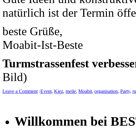
natürlich ist der Termin öffe
beste Grüße,
Moabit-Ist-Beste
Turmstrassenfest verbess
Bild)
Leave a Comment
:
Event
,
Kiez
,
meile
,
Moabit
,
organisation
,
Party
,
r
Willkommen bei BE