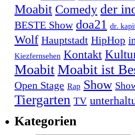
Moabit
der in
Comedy
doa21
BESTE Show
dr. kapi
Wolf
Hauptstadt
HipHop
i
Kultu
Kontakt
Kiezfernsehen
Moabit
Moabit ist Be
Show
Open Stage
Sho
Rap
Tiergarten
unterhalt
TV
Kategorien