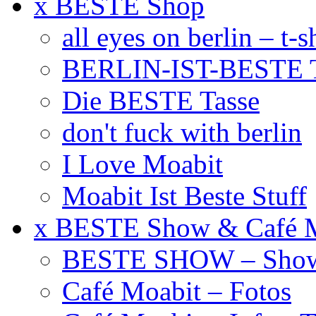
x BESTE Shop
all eyes on berlin – t-s
BERLIN-IST-BESTE T
Die BESTE Tasse
don't fuck with berlin
I Love Moabit
Moabit Ist Beste Stuff
x BESTE Show & Café 
BESTE SHOW – Showt
Café Moabit – Fotos