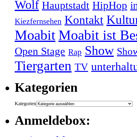
Wolf
Hauptstadt
HipHop
i
Kultu
Kontakt
Kiezfernsehen
Moabit
Moabit ist Be
Show
Open Stage
Sho
Rap
Tiergarten
unterhalt
TV
Kategorien
Kategorien
Anmeldebox: