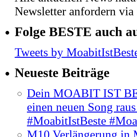
Newsletter anfordern vi
Folge BESTE auch au
Tweets by MoabitIstBest
Neueste Beiträge
Dein MOABIT IST BES
einen neuen Song rau
#MoabitIstBeste #Moa
M10 Verlängerung in 