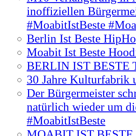
inoffiziellen Bürgerme
#MoabitIstBeste #Moa
Berlin Ist Beste HipH
Moabit Ist Beste Hood
BERLIN IST BESTE T-S
30 Jahre Kulturfabrik
Der Bürgermeister schr
natürlich wieder um d
#MoabitIstBeste
MOABIT IST BESTE T