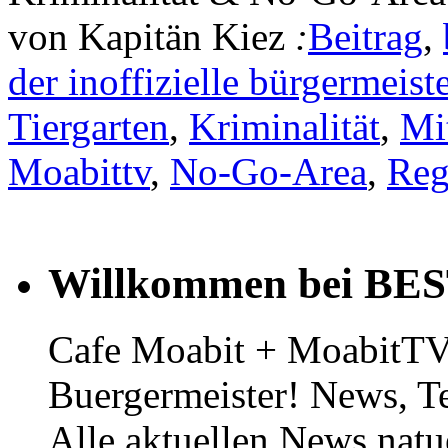
von Kapitän Kiez
:
Beitrag
,
der inoffizielle bürgermeiste
Tiergarten
,
Kriminalität
,
Mi
Moabittv
,
No-Go-Area
,
Reg
Willkommen bei BE
Cafe Moabit + MoabitTV 
Buergermeister! News, T
Alle aktuellen News natu