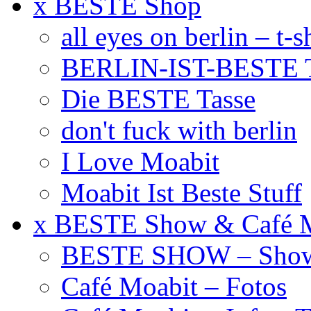
x BESTE Shop
all eyes on berlin – t-s
BERLIN-IST-BESTE T
Die BESTE Tasse
don't fuck with berlin
I Love Moabit
Moabit Ist Beste Stuff
x BESTE Show & Café 
BESTE SHOW – Showt
Café Moabit – Fotos