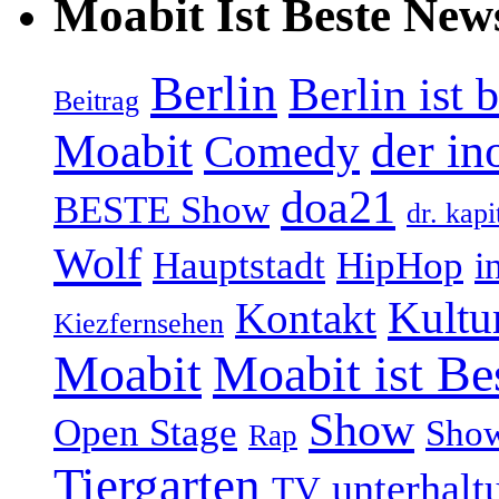
Moabit Ist Beste New
Berlin
Berlin ist 
Beitrag
Moabit
der in
Comedy
doa21
BESTE Show
dr. kapi
Wolf
Hauptstadt
HipHop
i
Kultu
Kontakt
Kiezfernsehen
Moabit
Moabit ist Be
Show
Open Stage
Sho
Rap
Tiergarten
unterhalt
TV