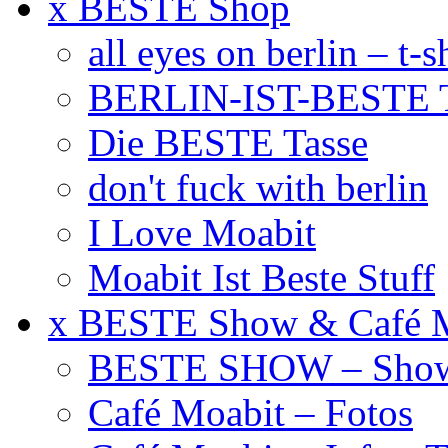
x BESTE Shop
all eyes on berlin – t-s
BERLIN-IST-BESTE T
Die BESTE Tasse
don't fuck with berlin
I Love Moabit
Moabit Ist Beste Stuff
x BESTE Show & Café 
BESTE SHOW – Showt
Café Moabit – Fotos