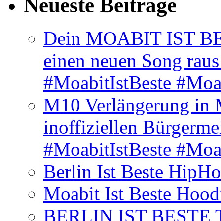
Neueste Beiträge
Dein MOABIT IST BES
einen neuen Song rau
#MoabitIstBeste #Moa
M10 Verlängerung in 
inoffiziellen Bürgerme
#MoabitIstBeste #Moa
Berlin Ist Beste HipH
Moabit Ist Beste Hood
BERLIN IST BESTE T-S