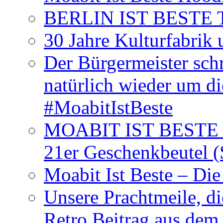
BERLIN IST BESTE T-S
30 Jahre Kulturfabrik
Der Bürgermeister schr
natürlich wieder um d
#MoabitIstBeste
MOABIT IST BESTE T
21er Geschenkbeutel (
Moabit Ist Beste – D
Unsere Prachtmeile, d
Retro Beitrag aus dem