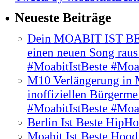
Neueste Beiträge
Dein MOABIT IST BES
einen neuen Song rau
#MoabitIstBeste #Moa
M10 Verlängerung in 
inoffiziellen Bürgerme
#MoabitIstBeste #Moa
Berlin Ist Beste HipH
Moabit Ist Beste Hood