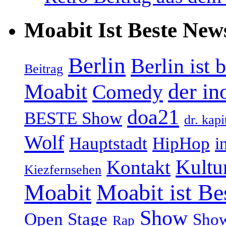
Moabit Ist Beste New
Berlin
Berlin ist 
Beitrag
Moabit
der in
Comedy
doa21
BESTE Show
dr. kapi
Wolf
Hauptstadt
HipHop
i
Kultu
Kontakt
Kiezfernsehen
Moabit
Moabit ist Be
Show
Open Stage
Sho
Rap