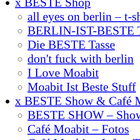
x BESTE Shop
all eyes on berlin – t-s
BERLIN-IST-BESTE T
Die BESTE Tasse
don't fuck with berlin
I Love Moabit
Moabit Ist Beste Stuff
x BESTE Show & Café 
BESTE SHOW – Showt
Café Moabit – Fotos