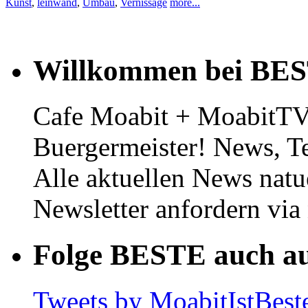
Kunst
,
leinwand
,
Umbau
,
Vernissage
more...
Willkommen bei BE
Cafe Moabit + MoabitTV 
Buergermeister! News, T
Alle aktuellen News natu
Newsletter anfordern vi
Folge BESTE auch au
Tweets by MoabitIstBest