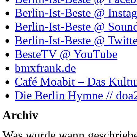
Berlin-Ist-Beste @ Insta
Berlin-Ist-Beste @ Soun
Berlin-Ist-Beste @ Twitte
BesteTV @ YouTube
bmxfrank.de
Café Moabit – Das Kultu
Die Berlin Hymne // doa
Archiv
Was wurde wann geschriebe