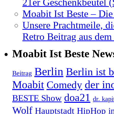
21er Geschenkbeutel (
Moabit Ist Beste – D
Unsere Prachtmeile, d
Retro Beitrag aus dem
Moabit Ist Beste New
Berlin
Berlin ist 
Beitrag
Moabit
der in
Comedy
doa21
BESTE Show
dr. kapi
Wolf
Hauptstadt
HipHop
i