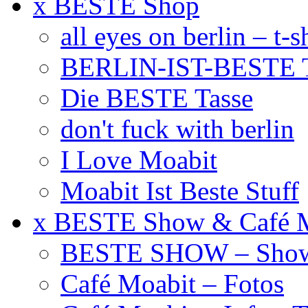
x BESTE Shop
all eyes on berlin – t-s
BERLIN-IST-BESTE T
Die BESTE Tasse
don't fuck with berlin
I Love Moabit
Moabit Ist Beste Stuff
x BESTE Show & Café 
BESTE SHOW – Showt
Café Moabit – Fotos