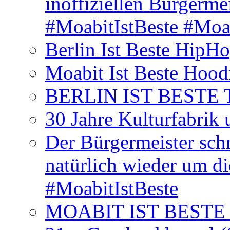
inoffiziellen Bürgerme
#MoabitIstBeste #Moa
Berlin Ist Beste HipH
Moabit Ist Beste Hood
BERLIN IST BESTE T-S
30 Jahre Kulturfabrik
Der Bürgermeister schr
natürlich wieder um d
#MoabitIstBeste
MOABIT IST BESTE T