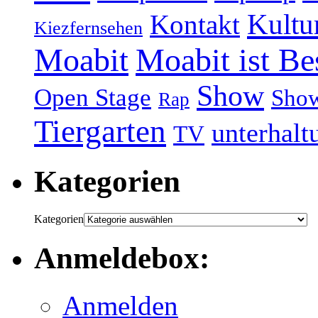
Kultu
Kontakt
Kiezfernsehen
Moabit
Moabit ist Be
Show
Open Stage
Sho
Rap
Tiergarten
unterhalt
TV
Kategorien
Kategorien
Anmeldebox:
Anmelden