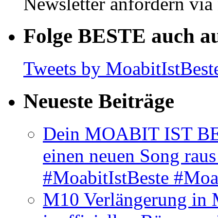
Newsletter anfordern vi
Folge BESTE auch au
Tweets by MoabitIstBest
Neueste Beiträge
Dein MOABIT IST BES
einen neuen Song rau
#MoabitIstBeste #Moa
M10 Verlängerung in 