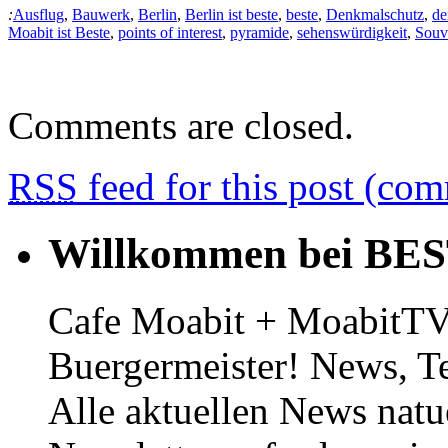
:
Ausflug
,
Bauwerk
,
Berlin
,
Berlin ist beste
,
beste
,
Denkmalschutz
,
de
Moabit ist Beste
,
points of interest
,
pyramide
,
sehenswürdigkeit
,
Souv
Comments are closed.
RSS
feed for this post (co
Willkommen bei BE
Cafe Moabit + MoabitTV 
Buergermeister! News, T
Alle aktuellen News natu