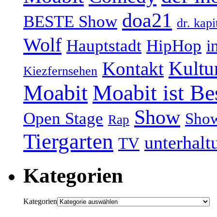
doa21
BESTE Show
dr. kapi
Wolf
Hauptstadt
HipHop
i
Kultu
Kontakt
Kiezfernsehen
Moabit
Moabit ist Be
Show
Open Stage
Sho
Rap
Tiergarten
unterhalt
TV
Kategorien
Kategorien