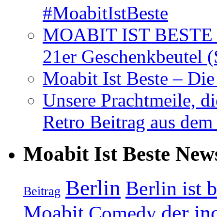
#MoabitIstBeste
MOABIT IST BESTE T
21er Geschenkbeutel (
Moabit Ist Beste – D
Unsere Prachtmeile, d
Retro Beitrag aus dem
Moabit Ist Beste New
Berlin
Berlin ist 
Beitrag
Moabit
der in
Comedy