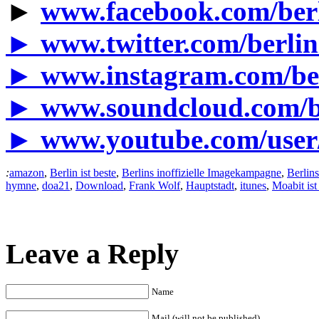
►
www.facebook.com/berl
►
www.twitter.com/berlin
►
www.instagram.com/ber
►
www.soundcloud.com/be
►
www.youtube.com/use
:
amazon
,
Berlin ist beste
,
Berlins inoffizielle Imagekampagne
,
Berlins
hymne
,
doa21
,
Download
,
Frank Wolf
,
Hauptstadt
,
itunes
,
Moabit ist
Leave a Reply
Name
Mail (will not be published)