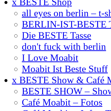
x BESTE Shop
all eyes on berlin – t-s
BERLIN-IST-BESTE T
Die BESTE Tasse
don't fuck with berlin
I Love Moabit
Moabit Ist Beste Stuff
x BESTE Show & Café 
BESTE SHOW – Showt
Café Moabit – Fotos