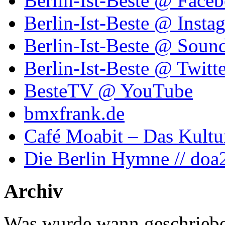
Berlin-Ist-Beste @ Face
Berlin-Ist-Beste @ Insta
Berlin-Ist-Beste @ Soun
Berlin-Ist-Beste @ Twitte
BesteTV @ YouTube
bmxfrank.de
Café Moabit – Das Kultu
Die Berlin Hymne // doa
Archiv
Was wurde wann geschriebe