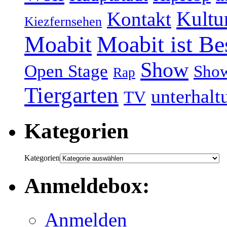
Kultu
Kontakt
Kiezfernsehen
Moabit
Moabit ist Be
Show
Open Stage
Sho
Rap
Tiergarten
unterhalt
TV
Kategorien
Kategorien
Anmeldebox:
Anmelden