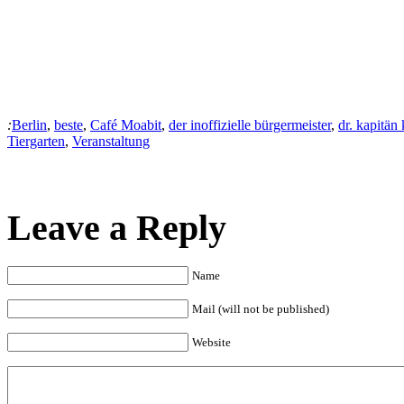
:
Berlin
,
beste
,
Café Moabit
,
der inoffizielle bürgermeister
,
dr. kapitän 
Tiergarten
,
Veranstaltung
Leave a Reply
Name
Mail (will not be published)
Website