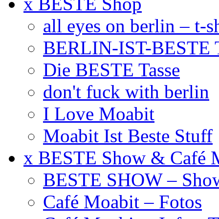
x BESTE Shop
all eyes on berlin – t-s
BERLIN-IST-BESTE T
Die BESTE Tasse
don't fuck with berlin
I Love Moabit
Moabit Ist Beste Stuff
x BESTE Show & Café 
BESTE SHOW – Showt
Café Moabit – Fotos