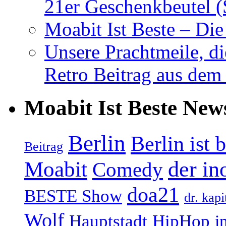
21er Geschenkbeutel (
Moabit Ist Beste – D
Unsere Prachtmeile, d
Retro Beitrag aus dem
Moabit Ist Beste New
Berlin
Berlin ist 
Beitrag
Moabit
der in
Comedy
doa21
BESTE Show
dr. kapi
Wolf
Hauptstadt
HipHop
i