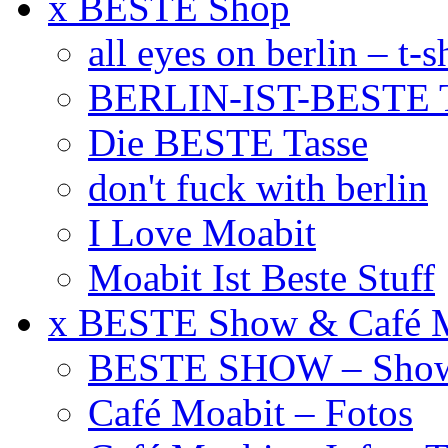
x BESTE Shop
all eyes on berlin – t-s
BERLIN-IST-BESTE T
Die BESTE Tasse
don't fuck with berlin
I Love Moabit
Moabit Ist Beste Stuff
x BESTE Show & Café 
BESTE SHOW – Showt
Café Moabit – Fotos