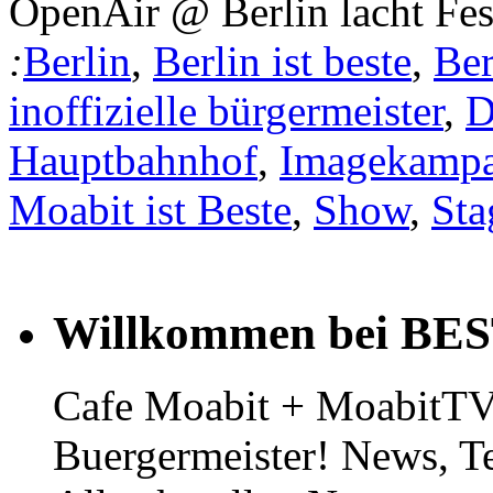
OpenAir @ Berlin lacht Fe
:
Berlin
,
Berlin ist beste
,
Ber
inoffizielle bürgermeister
,
D
Hauptbahnhof
,
Imagekamp
Moabit ist Beste
,
Show
,
Sta
Willkommen bei BE
Cafe Moabit + MoabitTV 
Buergermeister! News, T