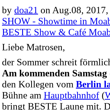
by
doa21
on Aug.08, 2017,
SHOW - Showtime in Moab
BESTE Show & Café Moab
Liebe Matrosen,
der Sommer schreit förmli
Am kommenden Samstag (
den Kollegen vom
Berlin l
Bühne am
Hauptbahnhof
(
W
bringt BESTE Laune mit. D