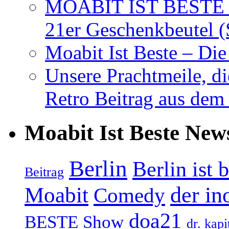
MOABIT IST BESTE T
21er Geschenkbeutel (
Moabit Ist Beste – D
Unsere Prachtmeile, d
Retro Beitrag aus dem
Moabit Ist Beste New
Berlin
Berlin ist 
Beitrag
Moabit
der in
Comedy
doa21
BESTE Show
dr. kapi