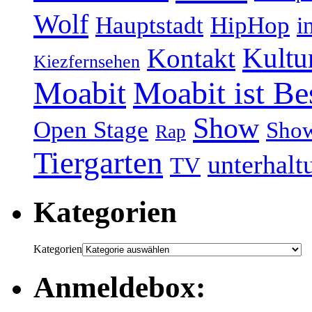
Wolf
Hauptstadt
HipHop
i
Kultu
Kontakt
Kiezfernsehen
Moabit
Moabit ist Be
Show
Open Stage
Sho
Rap
Tiergarten
unterhalt
TV
Kategorien
Kategorien
Anmeldebox: