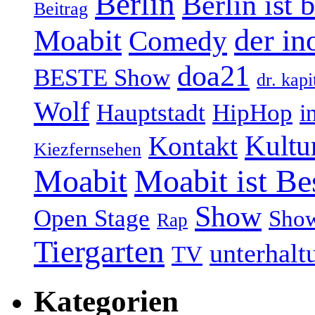
Berlin
Berlin ist 
Beitrag
Moabit
der in
Comedy
doa21
BESTE Show
dr. kapi
Wolf
Hauptstadt
HipHop
i
Kultu
Kontakt
Kiezfernsehen
Moabit
Moabit ist Be
Show
Open Stage
Sho
Rap
Tiergarten
unterhalt
TV
Kategorien