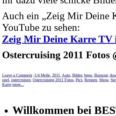
Auch ein „Zeig Mir Deine K
YouTube zu sehen:
Zeig Mir Deine Karre TV
Ostercruising 2011 Fotos
Leave a Comment
:
1/4 Meile
,
2011
,
Auto
,
Bilder
,
bmw
,
Burnout
,
doa
opel
,
ostercruisen
,
Ostercruising 2011 Fotos
,
Pics
,
Rennen
,
Show
,
Ste
Karre
more...
Willkommen bei BE