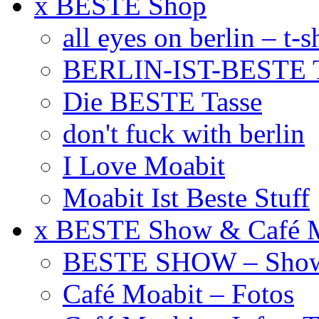
x BESTE Shop
all eyes on berlin – t-s
BERLIN-IST-BESTE T
Die BESTE Tasse
don't fuck with berlin
I Love Moabit
Moabit Ist Beste Stuff
x BESTE Show & Café 
BESTE SHOW – Showt
Café Moabit – Fotos