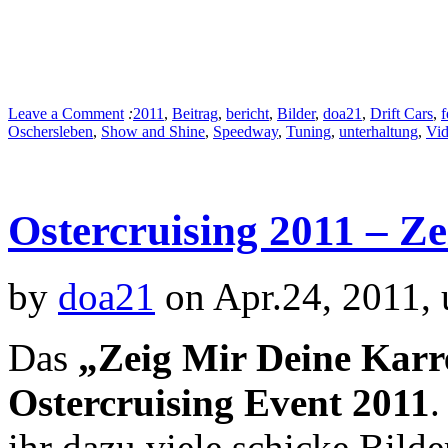
Leave a Comment
:
2011
,
Beitrag
,
bericht
,
Bilder
,
doa21
,
Drift Cars
,
f
Oschersleben
,
Show and Shine
,
Speedway
,
Tuning
,
unterhaltung
,
Vi
Ostercruising 2011 – Z
by
doa21
on Apr.24, 2011,
Das
„Zeig Mir Deine Kar
Ostercruising Event 2011
.
ihr dazu viele schicke Bilde