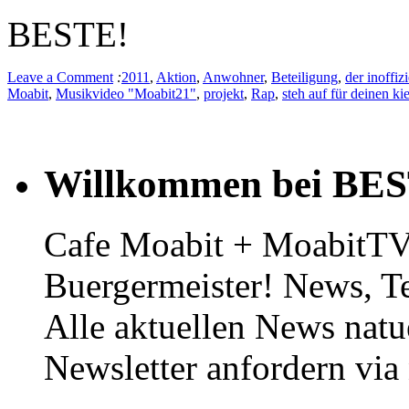
BESTE!
Leave a Comment
:
2011
,
Aktion
,
Anwohner
,
Beteiligung
,
der inoffiz
Moabit
,
Musikvideo "Moabit21"
,
projekt
,
Rap
,
steh auf für deinen ki
Willkommen bei BE
Cafe Moabit + MoabitTV 
Buergermeister! News, T
Alle aktuellen News natu
Newsletter anfordern vi