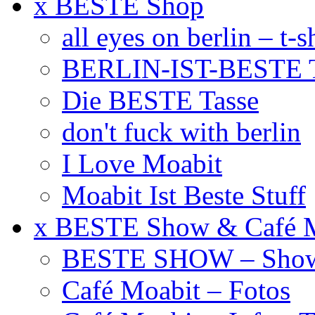
x BESTE Shop
all eyes on berlin – t-s
BERLIN-IST-BESTE T
Die BESTE Tasse
don't fuck with berlin
I Love Moabit
Moabit Ist Beste Stuff
x BESTE Show & Café 
BESTE SHOW – Showt
Café Moabit – Fotos