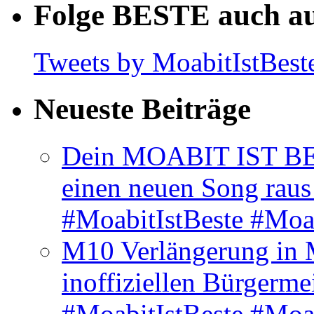
Folge BESTE auch au
Tweets by MoabitIstBest
Neueste Beiträge
Dein MOABIT IST BES
einen neuen Song rau
#MoabitIstBeste #Moa
M10 Verlängerung in 
inoffiziellen Bürgerme
#MoabitIstBeste #Moa