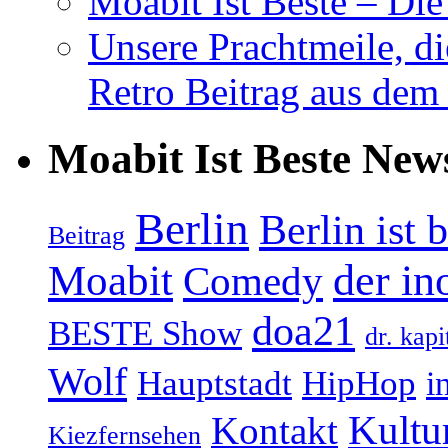
Moabit Ist Beste – D
Unsere Prachtmeile, d
Retro Beitrag aus dem
Moabit Ist Beste New
Berlin
Berlin ist 
Beitrag
Moabit
der in
Comedy
doa21
BESTE Show
dr. kapi
Wolf
Hauptstadt
HipHop
i
Kultu
Kontakt
Kiezfernsehen