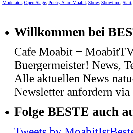
Moderator
,
Open Stage
,
Poetry Slam Moabit
,
Show
,
Showtime
,
Start
Willkommen bei BE
Cafe Moabit + MoabitTV 
Buergermeister! News, T
Alle aktuellen News natu
Newsletter anfordern vi
Folge BESTE auch au
Tweets by MoabitIstBest