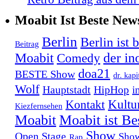
Moabit Ist Beste New
Berlin
Berlin ist 
Beitrag
Moabit
der in
Comedy
doa21
BESTE Show
dr. kapi
Wolf
Hauptstadt
HipHop
i
Kultu
Kontakt
Kiezfernsehen
Moabit
Moabit ist Be
Show
Open Stage
Sho
Rap