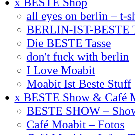
x BESTE Shop
all eyes on berlin – t-s
BERLIN-IST-BESTE T
Die BESTE Tasse
don't fuck with berlin
I Love Moabit
Moabit Ist Beste Stuff
x BESTE Show & Café 
BESTE SHOW – Showt
Café Moabit – Fotos