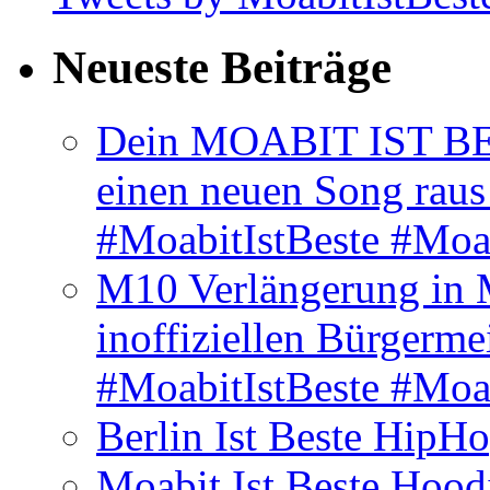
Neueste Beiträge
Dein MOABIT IST BES
einen neuen Song rau
#MoabitIstBeste #Moa
M10 Verlängerung in 
inoffiziellen Bürgerme
#MoabitIstBeste #Moa
Berlin Ist Beste HipH
Moabit Ist Beste Hood