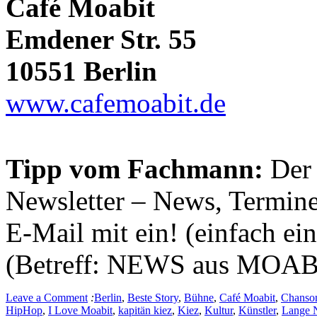
Café Moabit
Emdener Str. 55
10551 Berlin
www.cafemoabit.de
Tipp vom Fachmann:
Der
Newsletter – News, Termine
E-Mail mit ein! (einfach ei
(Betreff: NEWS aus MOAB
Leave a Comment
:
Berlin
,
Beste Story
,
Bühne
,
Café Moabit
,
Chanso
HipHop
,
I Love Moabit
,
kapitän kiez
,
Kiez
,
Kultur
,
Künstler
,
Lange 