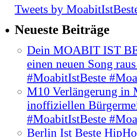
Tweets by MoabitIstBest
Neueste Beiträge
Dein MOABIT IST BES
einen neuen Song rau
#MoabitIstBeste #Moa
M10 Verlängerung in 
inoffiziellen Bürgerme
#MoabitIstBeste #Moa
Berlin Ist Beste HipH