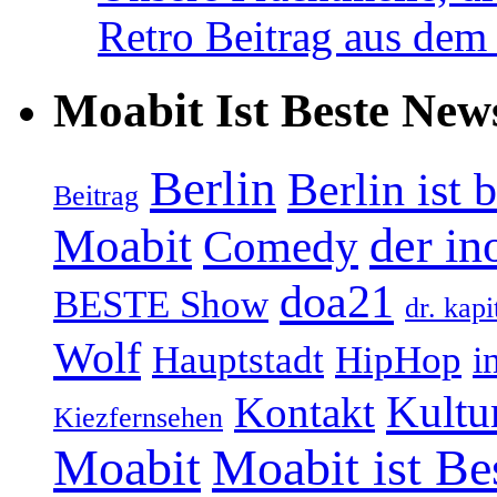
Retro Beitrag aus dem
Moabit Ist Beste New
Berlin
Berlin ist 
Beitrag
Moabit
der in
Comedy
doa21
BESTE Show
dr. kapi
Wolf
Hauptstadt
HipHop
i
Kultu
Kontakt
Kiezfernsehen
Moabit
Moabit ist Be