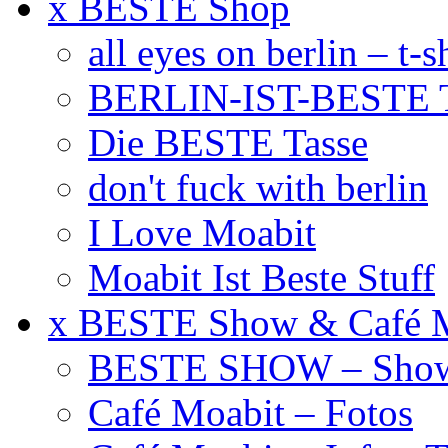
x BESTE Shop
all eyes on berlin – t-s
BERLIN-IST-BESTE T
Die BESTE Tasse
don't fuck with berlin
I Love Moabit
Moabit Ist Beste Stuff
x BESTE Show & Café 
BESTE SHOW – Showt
Café Moabit – Fotos