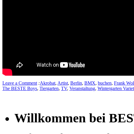
Leave a Comment
:
Akrobat
,
Artist
,
Berlin
,
BMX
,
buchen
,
Frank Wol
The BESTE Boys
,
Tiergarten
,
TV
,
Veranstaltung
,
Wintergarten Varie
Willkommen bei BE