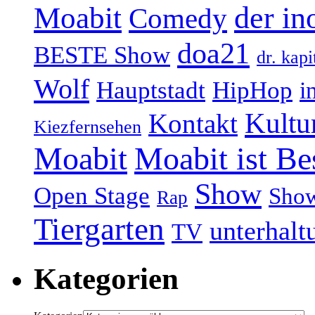
Moabit
der in
Comedy
doa21
BESTE Show
dr. kapi
Wolf
Hauptstadt
HipHop
i
Kultu
Kontakt
Kiezfernsehen
Moabit
Moabit ist Be
Show
Open Stage
Sho
Rap
Tiergarten
unterhalt
TV
Kategorien