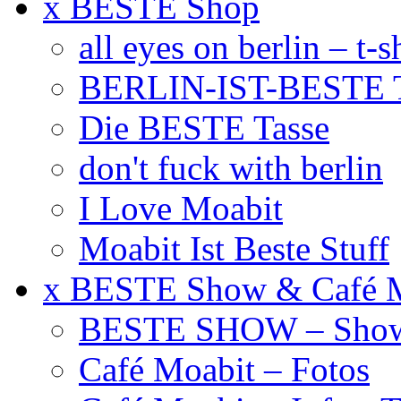
x BESTE Shop
all eyes on berlin – t-s
BERLIN-IST-BESTE T
Die BESTE Tasse
don't fuck with berlin
I Love Moabit
Moabit Ist Beste Stuff
x BESTE Show & Café 
BESTE SHOW – Showt
Café Moabit – Fotos