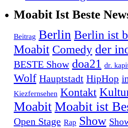
Moabit Ist Beste New
Berlin
Berlin ist 
Beitrag
Moabit
der in
Comedy
doa21
BESTE Show
dr. kapi
Wolf
Hauptstadt
HipHop
i
Kultu
Kontakt
Kiezfernsehen
Moabit
Moabit ist Be
Show
Open Stage
Sho
Rap