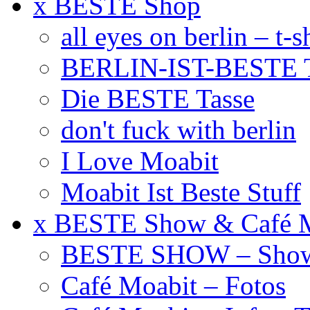
x BESTE Shop
all eyes on berlin – t-s
BERLIN-IST-BESTE T
Die BESTE Tasse
don't fuck with berlin
I Love Moabit
Moabit Ist Beste Stuff
x BESTE Show & Café 
BESTE SHOW – Showt
Café Moabit – Fotos