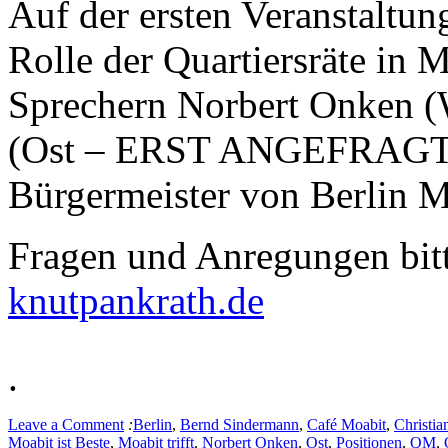
Auf der ersten Veranstaltun
Rolle der Quartiersräte in 
Sprechern Norbert Onken (
(Ost – ERST ANGEFRAGT) d
Bürgermeister von Berlin Mi
Fragen und Anregungen bitt
knutpankrath.de
.
Leave a Comment
:
Berlin
,
Bernd Sindermann
,
Café Moabit
,
Christi
Moabit ist Beste
,
Moabit trifft
,
Norbert Onken
,
Ost
,
Positionen
,
QM
,