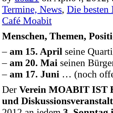
Termine, News
,
Die besten
Café Moabit
Menschen, Themen, Positi
–
am 15. April
seine Quarti
–
am 20. Mai
seinen Bürger
–
am 17. Juni
… (noch off
Der
Verein MOABIT IST
und Diskussionsveranstal
2012 an jedem
3. Sonntag