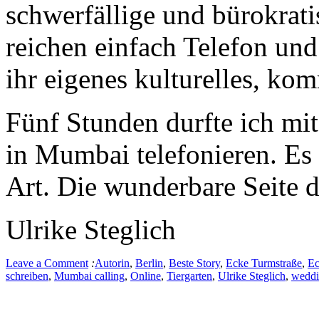
schwerfällige und bürokrat
reichen einfach Telefon und
ihr eigenes kulturelles, ko
Fünf Stunden durfte ich mit
in Mumbai telefonieren. Es
Art. Die wunderbare Seite d
Ulrike Steglich
Leave a Comment
:
Autorin
,
Berlin
,
Beste Story
,
Ecke Turmstraße
,
Ec
schreiben
,
Mumbai calling
,
Online
,
Tiergarten
,
Ulrike Steglich
,
wedd