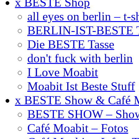
x BESTE Shop
all eyes on berlin – t-s
BERLIN-IST-BESTE T
Die BESTE Tasse
don't fuck with berlin
I Love Moabit
Moabit Ist Beste Stuff
x BESTE Show & Café 
BESTE SHOW – Showt
Café Moabit – Fotos