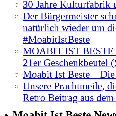
30 Jahre Kulturfabrik
Der Bürgermeister schr
natürlich wieder um d
#MoabitIstBeste
MOABIT IST BESTE T
21er Geschenkbeutel (
Moabit Ist Beste – D
Unsere Prachtmeile, d
Retro Beitrag aus dem
Moabit Ist Beste New