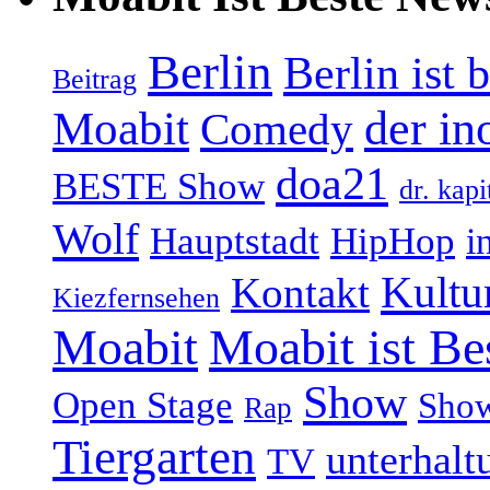
Berlin
Berlin ist 
Beitrag
Moabit
der in
Comedy
doa21
BESTE Show
dr. kapi
Wolf
Hauptstadt
HipHop
i
Kultu
Kontakt
Kiezfernsehen
Moabit
Moabit ist Be
Show
Open Stage
Sho
Rap
Tiergarten
unterhalt
TV