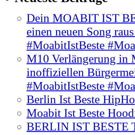
Dein MOABIT IST BES
einen neuen Song rau
#MoabitIstBeste #Moa
M10 Verlängerung in 
inoffiziellen Bürgerme
#MoabitIstBeste #Moa
Berlin Ist Beste HipH
Moabit Ist Beste Hood
BERLIN IST BESTE T-S