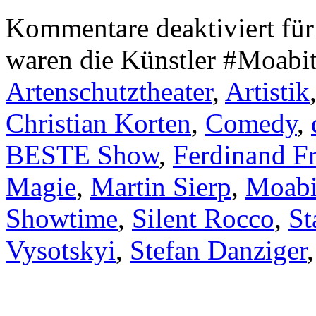
Kommentare deaktiviert
für
waren die Künstler #Moabit
Artenschutztheater
,
Artistik
Christian Korten
,
Comedy
,
BESTE Show
,
Ferdinand F
Magie
,
Martin Sierp
,
Moabi
Showtime
,
Silent Rocco
,
St
Vysotskyi
,
Stefan Danziger