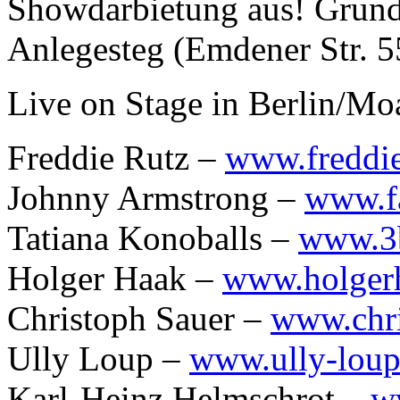
Showdarbietung aus! Grund
Anlegesteg (Emdener Str. 5
Live on Stage in Berlin/Moa
Freddie Rutz –
www.freddi
Johnny Armstrong –
www.f
Tatiana Konoballs –
www.3b
Holger Haak –
www.holger
Christoph Sauer –
www.chri
Ully Loup –
www.ully-loup
Karl-Heinz Helmschrot –
w