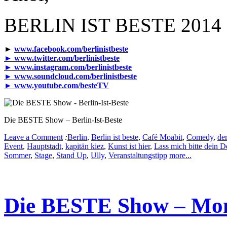
BERLIN IST BESTE 2014
►
www.facebook.com/berlinistbeste
►
www.twitter.com/berlinistbeste
►
www.instagram.com/berlinistbeste
►
www.soundcloud.com/berlinistbeste
►
www.youtube.com/besteTV
Die BESTE Show – Berlin-Ist-Beste
Leave a Comment
:
Berlin
,
Berlin ist beste
,
Café Moabit
,
Comedy
,
der
Event
,
Hauptstadt
,
kapitän kiez
,
Kunst ist hier
,
Lass mich bitte dein De
Sommer
,
Stage
,
Stand Up
,
Ully
,
Veranstaltungstipp
more...
Die BESTE Show – Mont