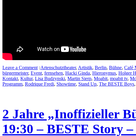
Leave a Comment
:
Artenschutztheater
,
Artistik
,
Berlin
,
Bühne
,
Café 
bürgermeister
,
Event
,
fernsehen
,
Hacki Ginda
,
Hieronymus
,
Holger 
Kontakt
,
Kultur
,
Lisa Budzynski
,
Martin Sierp
,
Moabit
,
moabit tv
,
Mo
Programm
,
Rodrique Fredi
,
Showtime
,
Stand Up
,
The BESTE Boys
2 Jahre „Inoffizieller B
19:30 – BESTE Story –