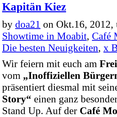
Kapitän Kiez
by
doa21
on Okt.16, 2012,
Showtime in Moabit
,
Café 
Die besten Neuigkeiten
,
x 
Wir feiern mit euch am
Fre
vom
„Inoffiziellen Bürger
präsentiert diesmal mit se
Story“
einen ganz besonder
Stand Up. Auf der
Café Mo