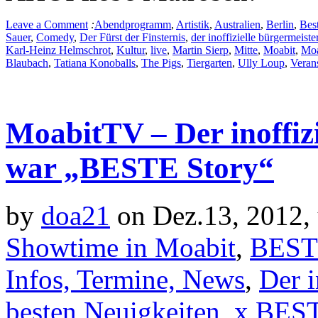
Leave a Comment
:
Abendprogramm
,
Artistik
,
Australien
,
Berlin
,
Bes
Sauer
,
Comedy
,
Der Fürst der Finsternis
,
der inoffizielle bürgermeiste
Karl-Heinz Helmschrot
,
Kultur
,
live
,
Martin Sierp
,
Mitte
,
Moabit
,
Moa
Blaubach
,
Tatiana Konoballs
,
The Pigs
,
Tiergarten
,
Ully Loup
,
Verans
MoabitTV – Der inoffiz
war „BESTE Story“
by
doa21
on Dez.13, 2012,
Showtime in Moabit
,
BEST
Infos, Termine, News
,
Der i
besten Neuigkeiten
,
x BEST