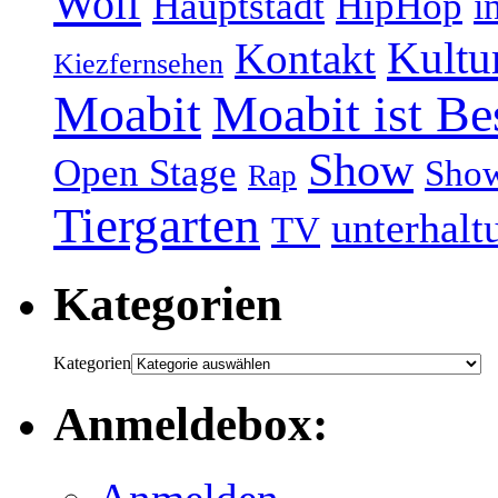
Wolf
Hauptstadt
HipHop
i
Kultu
Kontakt
Kiezfernsehen
Moabit
Moabit ist Be
Show
Open Stage
Sho
Rap
Tiergarten
unterhalt
TV
Kategorien
Kategorien
Anmeldebox: