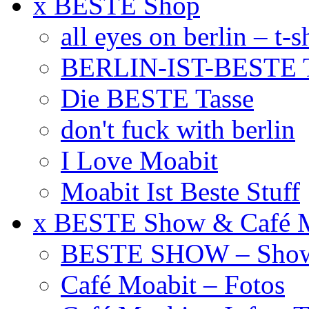
x BESTE Shop
all eyes on berlin – t-s
BERLIN-IST-BESTE T
Die BESTE Tasse
don't fuck with berlin
I Love Moabit
Moabit Ist Beste Stuff
x BESTE Show & Café 
BESTE SHOW – Showt
Café Moabit – Fotos