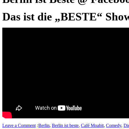
Das ist die „BESTE“ Show 
Leave a Comment
:
Berlin
,
Berlin ist beste
,
Café Moabit
,
Comedy
,
Di