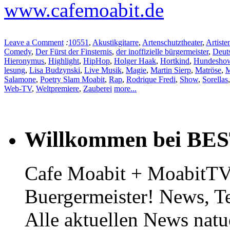
www.cafemoabit.de
Leave a Comment
:
10551
,
Akustikgitarre
,
Artenschutztheater
,
Artiste
Comedy
,
Der Fürst der Finsternis
,
der inoffizielle bürgermeister
,
Deut
Hieronymus
,
Highlight
,
HipHop
,
Holger Haak
,
Hortkind
,
Hundesho
lesung
,
Lisa Budzynski
,
Live Musik
,
Magie
,
Martin Sierp
,
Matröse
,
M
Salamone
,
Poetry Slam Moabit
,
Rap
,
Rodrique Fredi
,
Show
,
Sorellas
Web-TV
,
Weltpremiere
,
Zauberei
more...
Willkommen bei BE
Cafe Moabit + MoabitTV 
Buergermeister! News, T
Alle aktuellen News natu