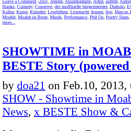
Leave a Comment
:
2zu1
,
Abend
,
Akustikgitarre
,
Artist
,
auftritt
,
Autor
Hanke
,
Comedy
,
Conserve
,
der inoffizielle bürgermeister
,
Diabolo
,
E
Kultur
,
Kunst
,
Künstler
,
Lesebühne
,
Lesenacht
,
lesung
,
live
,
Marcus 
Moabit
,
Moabit ist Beste
,
Musik
,
Performance
,
Phil Os
,
Poetry Slam
,
more...
SHOWTIME in MOABIT 
BESTE Story (powered
by
doa21
on Feb.10, 2013,
SHOW - Showtime in Moab
News
,
x BESTE Show & Ca