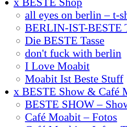
x BESTE Shop
all eyes on berlin – t-s
BERLIN-IST-BESTE T
Die BESTE Tasse
don't fuck with berlin
I Love Moabit
Moabit Ist Beste Stuff
x BESTE Show & Café 
BESTE SHOW – Showt
Café Moabit – Fotos