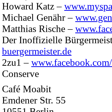
Howard Katz –
www.myspa
Michael Genähr –
www.gen
Matthias Rische –
www.face
Der Inoffizielle Bürgermeis
buergermeister.de
2zu1 –
www.facebook.com/
Conserve
Café Moabit
Emdener Str. 55
10551 Berlin