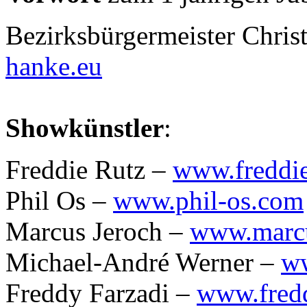
Bezirksbürgermeister Chris
hanke.eu
Showkünstler
:
Freddie Rutz –
www.freddi
Phil Os –
www.phil-os.com
Marcus Jeroch –
www.marcu
Michael-André Werner –
ww
Freddy Farzadi –
www.fredd