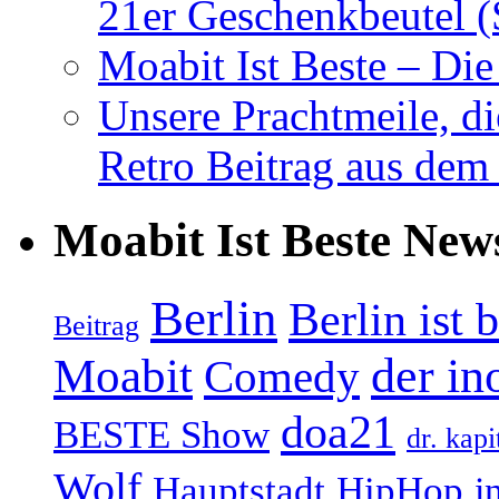
21er Geschenkbeutel (
Moabit Ist Beste – D
Unsere Prachtmeile, d
Retro Beitrag aus dem
Moabit Ist Beste New
Berlin
Berlin ist 
Beitrag
Moabit
der in
Comedy
doa21
BESTE Show
dr. kapi
Wolf
Hauptstadt
HipHop
i