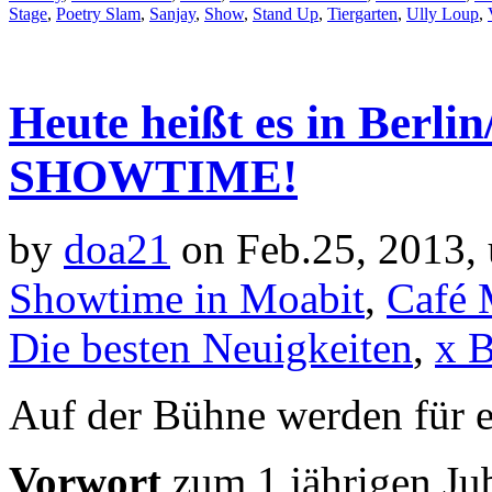
Stage
,
Poetry Slam
,
Sanjay
,
Show
,
Stand Up
,
Tiergarten
,
Ully Loup
,
Heute heißt es in Berli
SHOWTIME!
by
doa21
on Feb.25, 2013,
Showtime in Moabit
,
Café 
Die besten Neuigkeiten
,
x 
Auf der Bühne werden für e
Vorwort
zum 1 jährigen Ju