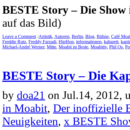
BESTE Story – Die Show i
auf das Bild)
Leave a Comment
:
Artistik
,
Autoren
,
Berlin
,
Blog
,
Bühne
,
Café Moab
Freddie Rutz
,
Freddy Farzadi
,
HipHop
,
informationen
,
kabarett
,
kapit
Michael-André Werner
,
Mitte
,
Moabit ist Beste
,
Moabittv
,
Phil Os
,
Po
BESTE Story – Die Kap
by
doa21
on Jul.14, 2012, 
in Moabit
,
Der inoffizielle
Neuigkeiten
,
x BESTE Sho