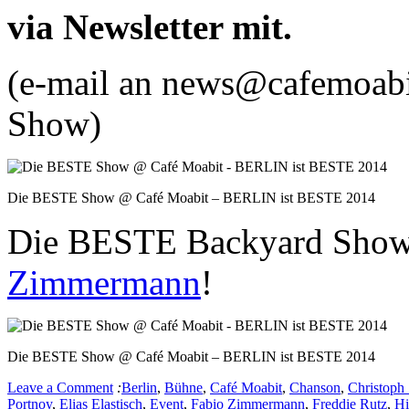
via Newsletter mit.
(e-mail an news@cafemoabi
Show)
Die BESTE Show @ Café Moabit – BERLIN ist BESTE 2014
Die BESTE Backyard Show
Zimmermann
!
Die BESTE Show @ Café Moabit – BERLIN ist BESTE 2014
Leave a Comment
:
Berlin
,
Bühne
,
Café Moabit
,
Chanson
,
Christoph
Portnoy
,
Elias Elastisch
,
Event
,
Fabio Zimmermann
,
Freddie Rutz
,
H