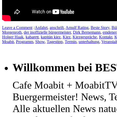
Leave a Comment
:
Anfahrt
,
anschrift
,
Arnulf Rating
,
Beste Story
,
Bü
Morgenroth
,
der inoffizielle bürgermeister
,
Dirk Bernemann
,
emdener 
Holger Haak
,
kabarett
,
kapitän kiez
,
Kiez
,
Kiezgespräche
,
Kontakt
,
K
Moabit
,
Programm
,
Show
,
Tagestipp
,
Termin
,
unterhaltung
,
Veranstal
Willkommen bei BE
Cafe Moabit + MoabitTV 
Buergermeister! News, T
Alle aktuellen News natu