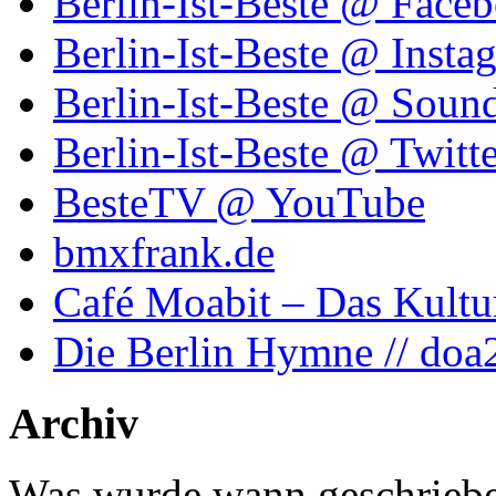
Berlin-Ist-Beste @ Face
Berlin-Ist-Beste @ Insta
Berlin-Ist-Beste @ Soun
Berlin-Ist-Beste @ Twitte
BesteTV @ YouTube
bmxfrank.de
Café Moabit – Das Kultu
Die Berlin Hymne // doa
Archiv
Was wurde wann geschriebe