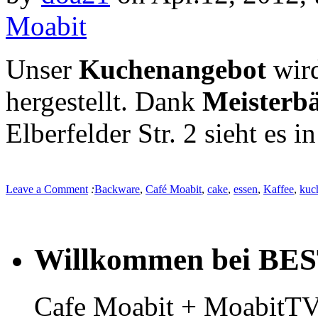
Moabit
Unser
Kuchenangebot
wird
hergestellt. Dank
Meisterb
Elberfelder Str. 2 sieht es i
Leave a Comment
:
Backware
,
Café Moabit
,
cake
,
essen
,
Kaffee
,
kuc
Willkommen bei BE
Cafe Moabit + MoabitTV 