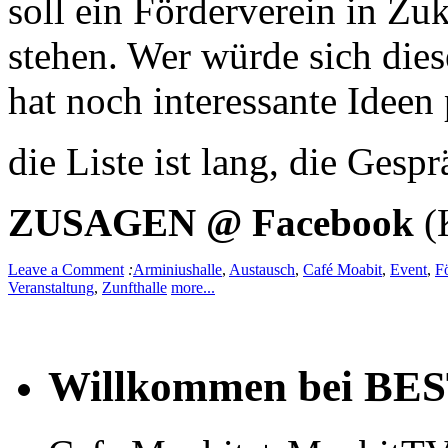
soll ein Förderverein in Zuk
stehen. Wer würde sich die
hat noch interessante Ideen 
die Liste ist lang, die Gesp
ZUSAGEN @ Facebook
(K
Leave a Comment
:
Arminiushalle
,
Austausch
,
Café Moabit
,
Event
,
F
Veranstaltung
,
Zunfthalle
more...
Willkommen bei BE