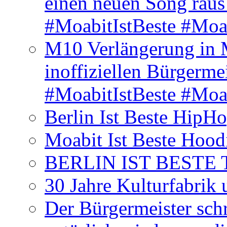
einen neuen Song rau
#MoabitIstBeste #Moa
M10 Verlängerung in 
inoffiziellen Bürgerme
#MoabitIstBeste #Moa
Berlin Ist Beste HipH
Moabit Ist Beste Hood
BERLIN IST BESTE T-S
30 Jahre Kulturfabrik
Der Bürgermeister schr