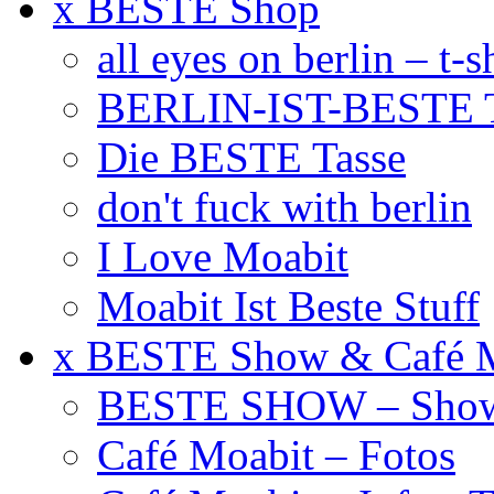
x BESTE Shop
all eyes on berlin – t-s
BERLIN-IST-BESTE T
Die BESTE Tasse
don't fuck with berlin
I Love Moabit
Moabit Ist Beste Stuff
x BESTE Show & Café 
BESTE SHOW – Showt
Café Moabit – Fotos