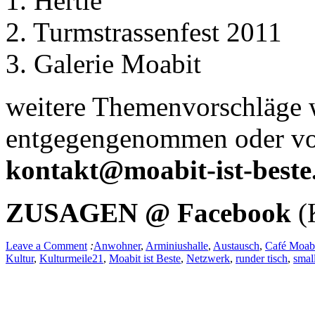
1. Hertie
2. Turmstrassenfest 2011
3. Galerie Moabit
weitere Themenvorschläge 
entgegengenommen oder vo
kontakt@moabit-ist-beste
ZUSAGEN @ Facebook
(K
Leave a Comment
:
Anwohner
,
Arminiushalle
,
Austausch
,
Café Moab
Kultur
,
Kulturmeile21
,
Moabit ist Beste
,
Netzwerk
,
runder tisch
,
smal