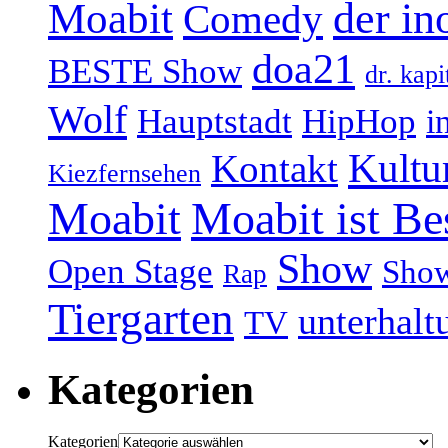
Moabit
der in
Comedy
doa21
BESTE Show
dr. kapi
Wolf
Hauptstadt
HipHop
i
Kultu
Kontakt
Kiezfernsehen
Moabit
Moabit ist Be
Show
Open Stage
Sho
Rap
Tiergarten
unterhalt
TV
Kategorien
Kategorien