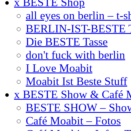
x BESTE Shop
all eyes on berlin – t-s
BERLIN-IST-BESTE T
Die BESTE Tasse
don't fuck with berlin
I Love Moabit
Moabit Ist Beste Stuff
x BESTE Show & Café 
BESTE SHOW – Showt
Café Moabit – Fotos