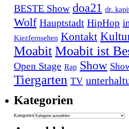
doa21
BESTE Show
dr. kapi
Wolf
Hauptstadt
HipHop
i
Kultu
Kontakt
Kiezfernsehen
Moabit
Moabit ist Be
Show
Open Stage
Sho
Rap
Tiergarten
unterhalt
TV
Kategorien
Kategorien