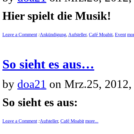
Hier spielt die Musik!
Leave a Comment
:
Ankündigung
,
Aufsteller
,
Café Moabit
,
Event
mor
So sieht es aus…
by
doa21
on Mrz.25, 2012,
So sieht es aus:
Leave a Comment
:
Aufsteller
,
Café Moabit
more...