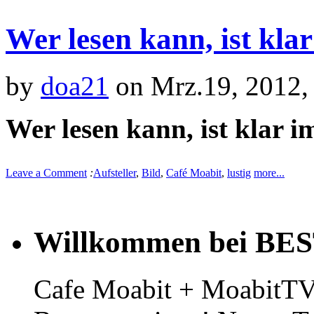
Wer lesen kann, ist kla
by
doa21
on Mrz.19, 2012,
Wer lesen kann, ist klar i
Leave a Comment
:
Aufsteller
,
Bild
,
Café Moabit
,
lustig
more...
Willkommen bei BE
Cafe Moabit + MoabitTV 