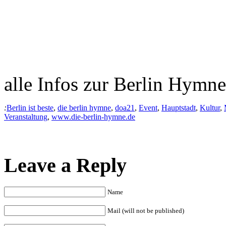
alle Infos zur Berlin Hymne
:
Berlin ist beste
,
die berlin hymne
,
doa21
,
Event
,
Hauptstadt
,
Kultur
,
Veranstaltung
,
www.die-berlin-hymne.de
Leave a Reply
Name
Mail (will not be published)