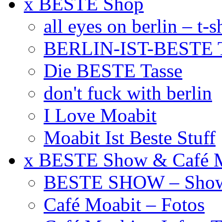
x BESTE Shop
all eyes on berlin – t-s
BERLIN-IST-BESTE T
Die BESTE Tasse
don't fuck with berlin
I Love Moabit
Moabit Ist Beste Stuff
x BESTE Show & Café 
BESTE SHOW – Showt
Café Moabit – Fotos