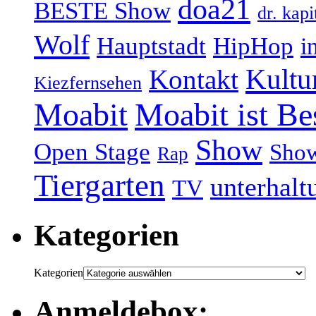
doa21
BESTE Show
dr. kapi
Wolf
Hauptstadt
HipHop
i
Kultu
Kontakt
Kiezfernsehen
Moabit
Moabit ist Be
Show
Open Stage
Sho
Rap
Tiergarten
unterhalt
TV
Kategorien
Kategorien
Anmeldebox: