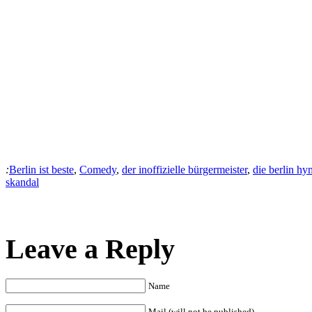
:
Berlin ist beste
,
Comedy
,
der inoffizielle bürgermeister
,
die berlin h
skandal
Leave a Reply
Name
Mail (will not be published)