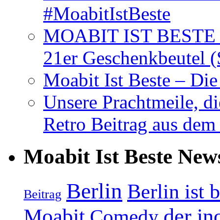
#MoabitIstBeste
MOABIT IST BESTE T
21er Geschenkbeutel (
Moabit Ist Beste – D
Unsere Prachtmeile, d
Retro Beitrag aus dem
Moabit Ist Beste New
Berlin
Berlin ist 
Beitrag
Moabit
der in
Comedy