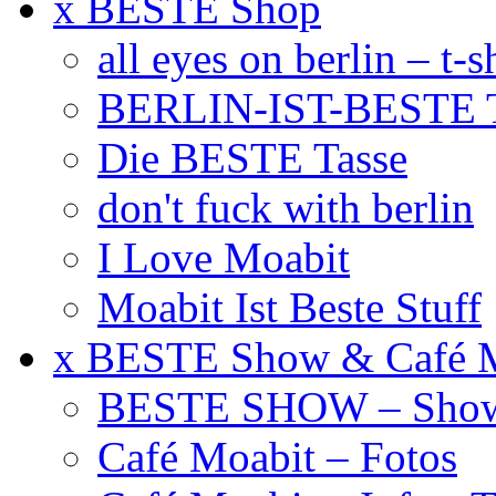
x BESTE Shop
all eyes on berlin – t-s
BERLIN-IST-BESTE T
Die BESTE Tasse
don't fuck with berlin
I Love Moabit
Moabit Ist Beste Stuff
x BESTE Show & Café 
BESTE SHOW – Showt
Café Moabit – Fotos