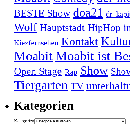
doa21
BESTE Show
dr. kapi
Wolf
Hauptstadt
HipHop
i
Kultu
Kontakt
Kiezfernsehen
Moabit
Moabit ist Be
Show
Open Stage
Sho
Rap
Tiergarten
unterhalt
TV
Kategorien
Kategorien