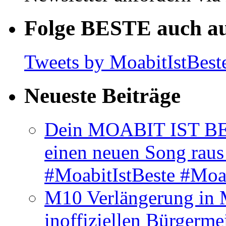
Folge BESTE auch au
Tweets by MoabitIstBest
Neueste Beiträge
Dein MOABIT IST BES
einen neuen Song rau
#MoabitIstBeste #Moa
M10 Verlängerung in 
inoffiziellen Bürgerme