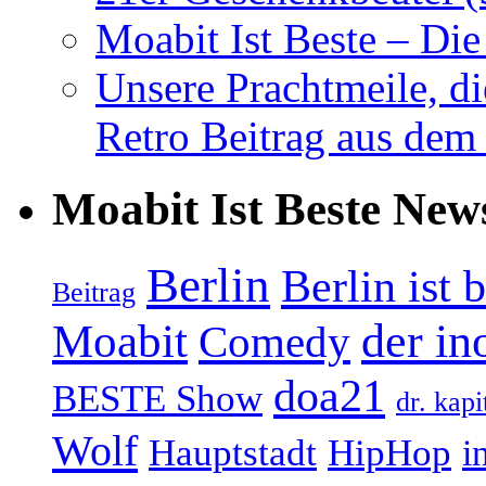
Moabit Ist Beste – D
Unsere Prachtmeile, d
Retro Beitrag aus dem
Moabit Ist Beste New
Berlin
Berlin ist 
Beitrag
Moabit
der in
Comedy
doa21
BESTE Show
dr. kapi
Wolf
Hauptstadt
HipHop
i