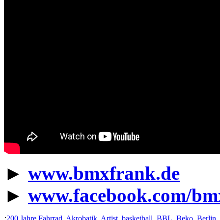
►
www.bmxfrank.de
►
www.facebook.com/bm
:
200 Jahre Fahrrad
,
Akrobatik
,
Artist
,
basketball
,
BBL
,
Beko
,
Berlin
,