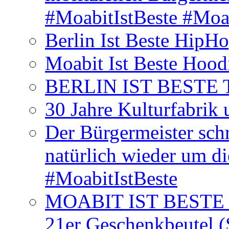
#MoabitIstBeste #Moa
Berlin Ist Beste HipH
Moabit Ist Beste Hood
BERLIN IST BESTE T-S
30 Jahre Kulturfabrik
Der Bürgermeister schr
natürlich wieder um d
#MoabitIstBeste
MOABIT IST BESTE T
21er Geschenkbeutel (