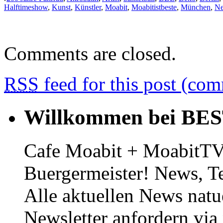
Halftimeshow
,
Kunst
,
Künstler
,
Moabit
,
Moabitistbeste
,
München
,
N
Comments are closed.
RSS
feed for this post (co
Willkommen bei BE
Cafe Moabit + MoabitTV 
Buergermeister! News, T
Alle aktuellen News natu
Newsletter anfordern vi