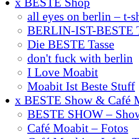
x BESTE Shop
all eyes on berlin – t-s
BERLIN-IST-BESTE T
Die BESTE Tasse
don't fuck with berlin
I Love Moabit
Moabit Ist Beste Stuff
x BESTE Show & Café 
BESTE SHOW – Showt
Café Moabit – Fotos