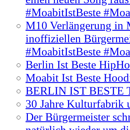
#MoabitIstBeste #Moa
M10 Verlängerung in 
inoffiziellen Bürgerme
#MoabitIstBeste #Moa
Berlin Ist Beste HipH
Moabit Ist Beste Hood
BERLIN IST BESTE T-S
30 Jahre Kulturfabrik
Der Bürgermeister schr
natürlich wieder um d