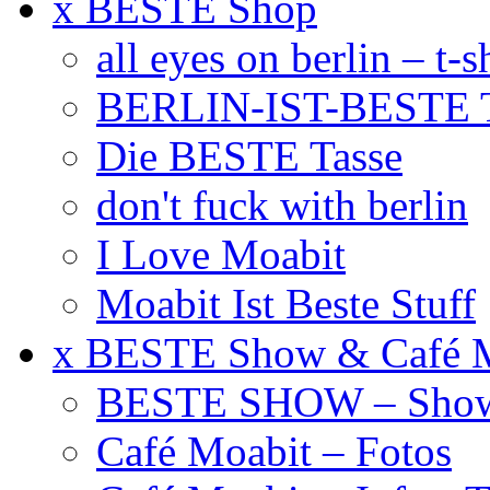
x BESTE Shop
all eyes on berlin – t-s
BERLIN-IST-BESTE T
Die BESTE Tasse
don't fuck with berlin
I Love Moabit
Moabit Ist Beste Stuff
x BESTE Show & Café 
BESTE SHOW – Showt
Café Moabit – Fotos