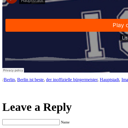
:
Berlin
,
Berlin ist beste
,
der inoffizielle bürgermeister
,
Hauptstadt
,
Im
Leave a Reply
Name