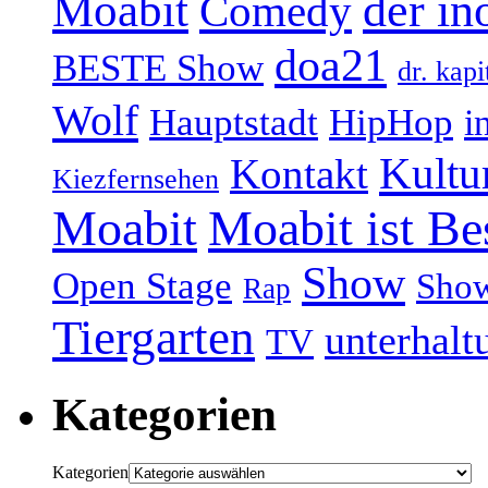
Moabit
der in
Comedy
doa21
BESTE Show
dr. kapi
Wolf
Hauptstadt
HipHop
i
Kultu
Kontakt
Kiezfernsehen
Moabit
Moabit ist Be
Show
Open Stage
Sho
Rap
Tiergarten
unterhalt
TV
Kategorien
Kategorien